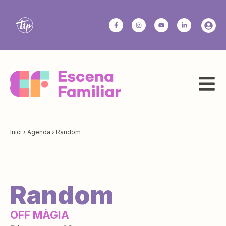
Inici
›
Agenda
›
Random
Random
OFF MÀGIA