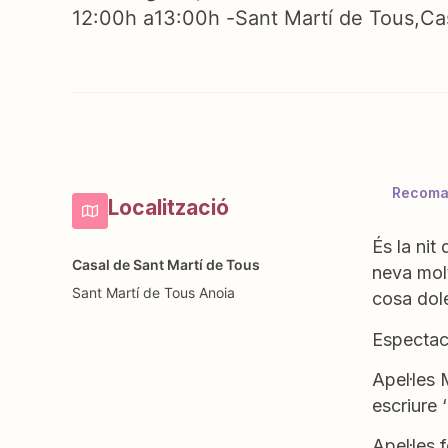
12:00h a
13:00h -
Sant Martí de Tous
Ca
Recoman
Localització
És la nit
Casal de Sant Martí de Tous
neva molt
Sant Martí de Tous
Anoia
cosa dol
Espectacl
Apel·les 
escriure 
Apel·les 