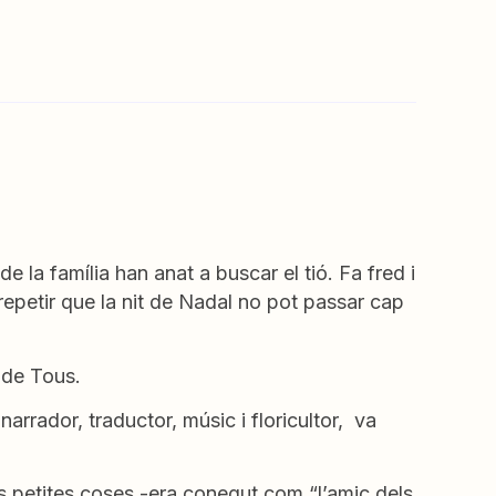
de la família han anat a buscar el tió. Fa fred i
repetir que la nit de Nadal no pot passar cap
í de Tous.
 narrador, traductor, músic i floricultor, va
les petites coses -era conegut com “l’amic dels