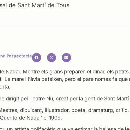
sal de Sant Martí de Tous
a l’espectacle
 de Nadal. Mentre els grans preparen el dinar, els petits 
. La mare i l’àvia pateixen, però el pare només fa que 
enta.
e dirigit pel Teatre Nu, creat per la gent de Sant Mart
Mestres, dibuixant, il·lustrador, poeta, dramaturg, crític,
‘Qüento de Nadal’ el 1909.
fou un artista polifacètic que va estimar la bellesa de 