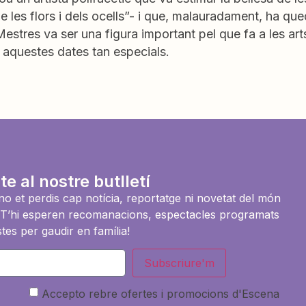
de les flors i dels ocells”- i que, malauradament, ha que
Mestres va ser una figura important pel que fa a les arts
 aquestes dates tan especials.
te al nostre butlletí
i no et perdis cap notícia, reportatge ni novetat del món
es. T’hi esperen recomanacions, espectacles programats
tes per gaudir en família!
Subscriure'm
Accepto rebre ofertes i promocions d'Escena