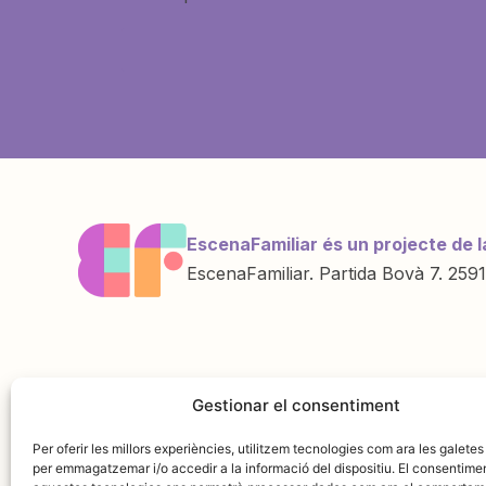
EscenaFamiliar és un projecte de l
EscenaFamiliar. Partida Bovà 7. 2591
Una iniciativa de
Amb la col·labo
Gestionar el consentiment
Per oferir les millors experiències, utilitzem tecnologies com ara les galetes
per emmagatzemar i/o accedir a la informació del dispositiu. El consentime