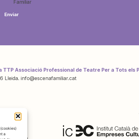
Familiar
Enviar
a TTP Associació Professional de Teatre Per a Tots els 
6 Lleida. info@escenafamiliar.cat
ració de:
 (cookies)
nt a