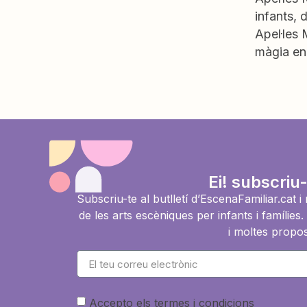
infants, 
Apel·les 
màgia en
Ei! subscriu-
Subscriu-te al butlletí d’EscenaFamiliar.cat 
de les arts escèniques per infants i famíli
i moltes propos
Accepto els termes i condicions