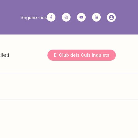
Segueix-nos
lletí
El Club dels Culs Inquiets