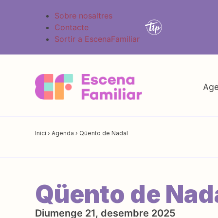
Sobre nosaltres
Contacte
Sortir a EscenaFamiliar
Age
Inici
›
Agenda
›
Qüento de Nadal
Qüento de Nad
Diumenge 21, desembre 2025