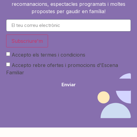
recomanacions, espectacles programats i moltes
propostes per gaudir en família!
Subscriure'm
Accepto els termes i condicions
Accepto rebre ofertes i promocions d'Escena
Familiar
Enviar