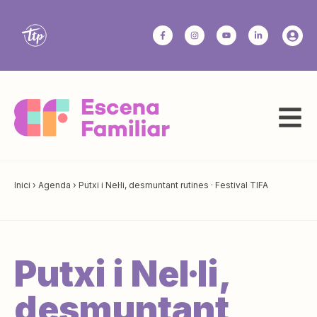
Inici
›
Agenda
›
Putxi i Nel·li, desmuntant rutines · Festival TIFA
Putxi i Nel·li,
desmuntant