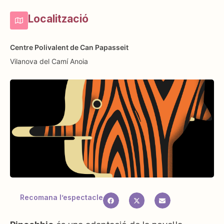
Localització
Centre Polivalent de Can Papasseit
Vilanova del Camí
Anoia
Recomana l’espectacle