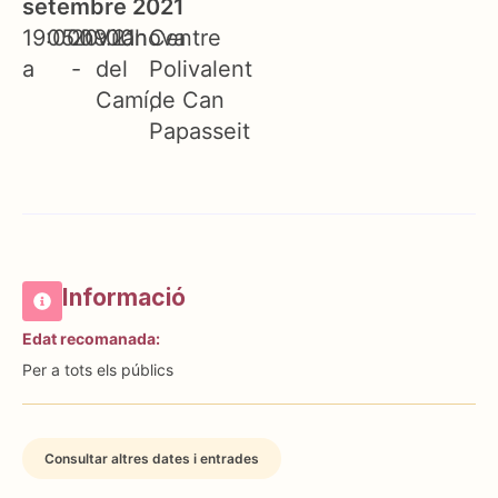
setembre 2021
19:00h
05.09.21
20:00h
Vilanova
Centre
a
-
del
Polivalent
Camí
de Can
Papasseit
Informació
Edat recomanada:
Per a tots els públics
Consultar altres dates i entrades