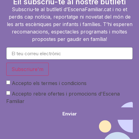
Ei! subscriu-te al nostre butlletí
Subscriu-te al butlletí d’EscenaFamiliar.cat i no et
perdis cap notícia, reportatge ni novetat del món de
les arts escèniques per infants i famílies. T’hi esperen
recomanacions, espectacles programats i moltes
propostes per gaudir en família!
Subscriure'm
Accepto els termes i condicions
Accepto rebre ofertes i promocions d'Escena
Familiar
Enviar