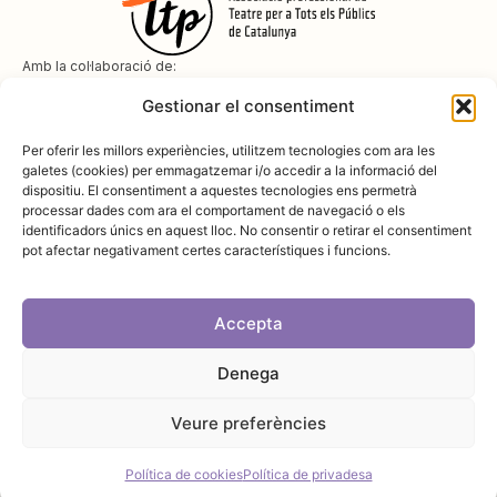
Amb la col·laboració de:
Gestionar el consentiment
Per oferir les millors experiències, utilitzem tecnologies com ara les
galetes (cookies) per emmagatzemar i/o accedir a la informació del
dispositiu. El consentiment a aquestes tecnologies ens permetrà
Amb el suport de
processar dades com ara el comportament de navegació o els
identificadors únics en aquest lloc. No consentir o retirar el consentiment
pot afectar negativament certes característiques i funcions.
Accepta
Denega
Avís legal
Política de cookies
Disseny i desenvolupament:
SopaGraphics
Política de privadesa
Veure preferències
Política de cookies
Política de privadesa