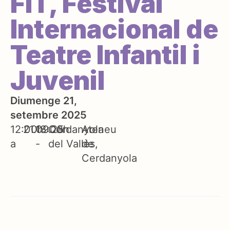
FIT, Festival
Internacional de
Teatre Infantil i
Juvenil
Diumenge 21,
setembre 2025
12:00h
21.09.25
13:00h
Cerdanyola
Ateneu
a
-
del Vallès
de
Cerdanyola