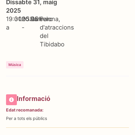
Dissabte 31, maig
2025
19:00h
31.05.25
20:00h
Barcelona
Parc
a
-
d'atraccions
del
Tibidabo
Música
Informació
Edat recomanada:
Per a tots els públics