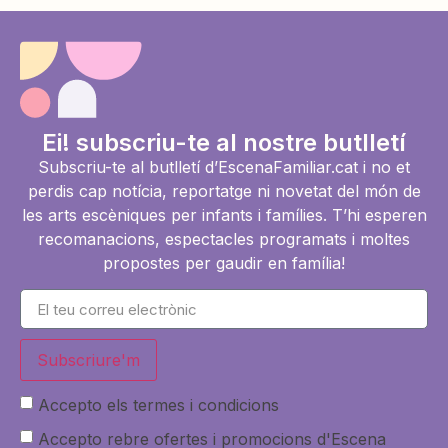
Ei! subscriu-te al nostre butlletí
Subscriu-te al butlletí d’EscenaFamiliar.cat i no et
perdis cap notícia, reportatge ni novetat del món de
les arts escèniques per infants i famílies. T’hi esperen
recomanacions, espectacles programats i moltes
propostes per gaudir en família!
Subscriure'm
Accepto els termes i condicions
Accepto rebre ofertes i promocions d'Escena