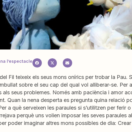
a l’espectacle
del Fil teixeix els seus mons onírics per trobar la P
mbullat sobre el seu cap del qual vol alliberar-se. Per
s als seus problemes. Només amb paciència i amor aco
t. Quan la nena desperta es pregunta quina relació po
Per a què serveixen les paraules si s’utilitzen per ferir o
ejava perquè uns volien imposar les seves paraules al
per poder imaginar altres mons possibles de dia: Crea