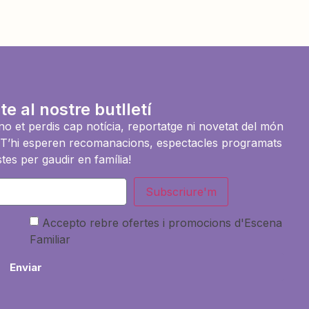
te al nostre butlletí
i no et perdis cap notícia, reportatge ni novetat del món
es. T’hi esperen recomanacions, espectacles programats
tes per gaudir en família!
Subscriure'm
Accepto rebre ofertes i promocions d'Escena
Familiar
Enviar