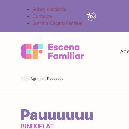
Sobre nosaltres
Contacte
Sortir a EscenaFamiliar
Age
Inici
›
Agenda
›
Pauuuuuu
Pauuuuuu
BINIXIFLAT