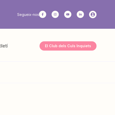
Segueix-nos
lletí
El Club dels Culs Inquiets