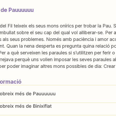
 de Pauuuuuu
del Fil teixeix els seus mons onírics per trobar la P
mbullat sobre el seu cap del qual vol alliberar-se. Per
s als seus problemes. Només amb paciència i amor aco
t. Quan la nena desperta es pregunta quina relació po
Per a què serveixen les paraules si s’utilitzen per ferir o
ejava perquè uns volien imposar les seves paraules al
per poder imaginar altres mons possibles de dia: Crea
formació
Pauuuuuu
Binixiflat