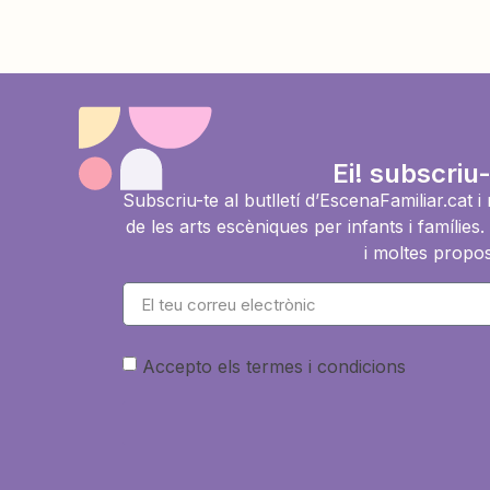
Ei! subscriu-
Subscriu-te al butlletí d’EscenaFamiliar.cat 
de les arts escèniques per infants i famíli
i moltes propos
Accepto els termes i condicions