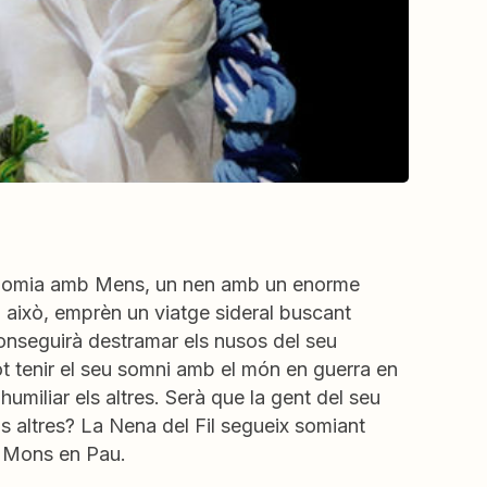
au. Somia amb Mens, un nen amb un enorme
 a això, emprèn un viatge sideral buscant
nseguirà destramar els nusos del seu
t tenir el seu somni amb el món en guerra en
 humiliar els altres. Serà que la gent del seu
s altres? La Nena del Fil segueix somiant
r Mons en Pau.