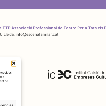
a TTP Associació Professional de Teatre Per a Tots els 
6 Lleida. info@escenafamiliar.cat
ració de:
 (cookies)
nt a
ent de
erències