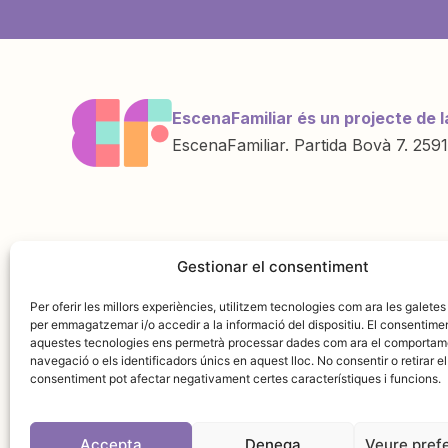
EscenaFamiliar és un projecte de l
EscenaFamiliar. Partida Bovà 7. 2591
Una iniciativa de
Amb la col·labo
Gestionar el consentiment
Per oferir les millors experiències, utilitzem tecnologies com ara les galetes
per emmagatzemar i/o accedir a la informació del dispositiu. El consentime
aquestes tecnologies ens permetrà processar dades com ara el comportam
navegació o els identificadors únics en aquest lloc. No consentir o retirar el
consentiment pot afectar negativament certes característiques i funcions.
Accepta
Denega
Veure pref