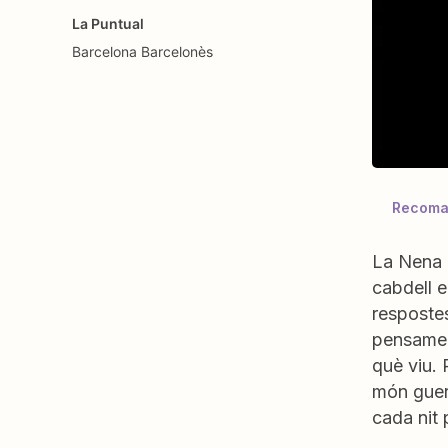
La Puntual
Barcelona
Barcelonès
Recoman
La Nena 
cabdell e
resposte
pensamen
què viu. 
món guerr
cada nit 