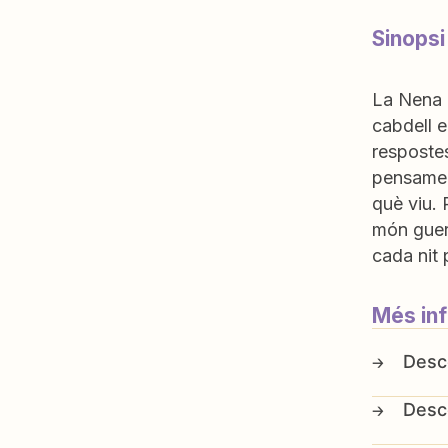
Sinopsi
La Nena 
cabdell e
resposte
pensamen
què viu. 
món guerr
cada nit 
Més in