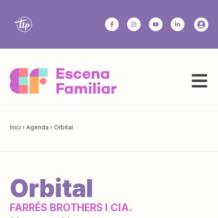
Inici
›
Agenda
›
Orbital
Orbital
FARRÉS BROTHERS I CIA.