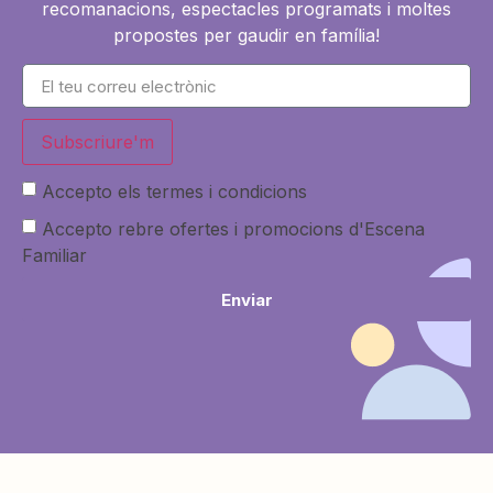
recomanacions, espectacles programats i moltes
propostes per gaudir en família!
Subscriure'm
Accepto els termes i condicions
Accepto rebre ofertes i promocions d'Escena
Familiar
Enviar