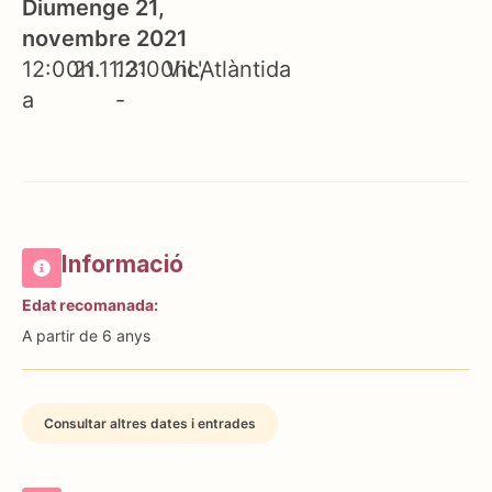
Diumenge 21,
novembre 2021
12:00h
21.11.21
13:00h
Vic
L'Atlàntida
a
-
Informació
Edat recomanada:
A partir de 6 anys
Consultar altres dates i entrades