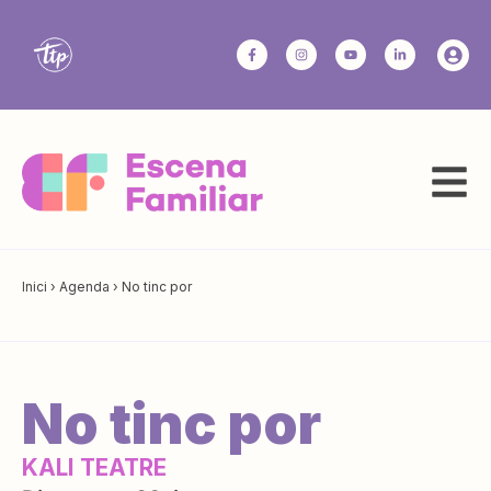
Inici
›
Agenda
›
No tinc por
No tinc por
KALI TEATRE