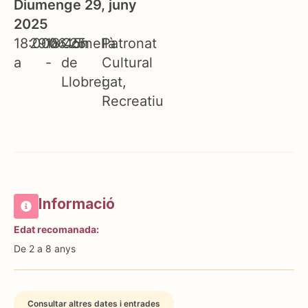
Diumenge 29, juny
2025
18:00h
29.06.25
18:45h
Cornellà
Patronat
a
-
de
Cultural
Llobregat
i
Recreatiu
Informació
Edat recomanada:
De 2 a 8 anys
Consultar altres dates i entrades