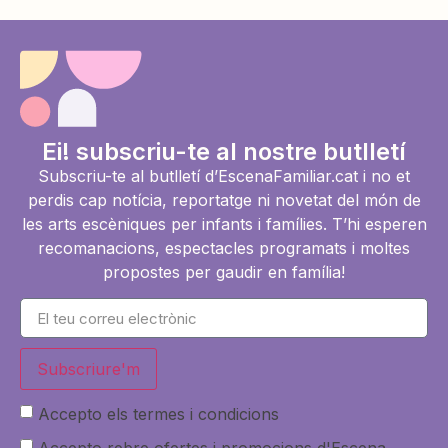
Ei! subscriu-te al nostre butlletí
Subscriu-te al butlletí d’EscenaFamiliar.cat i no et
perdis cap notícia, reportatge ni novetat del món de
les arts escèniques per infants i famílies. T’hi esperen
recomanacions, espectacles programats i moltes
propostes per gaudir en família!
Subscriure'm
Accepto els termes i condicions
Accepto rebre ofertes i promocions d'Escena