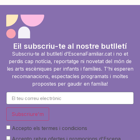
Ei! subscriu-te al nostre butlletí
Subscriu-te al butlletí d’EscenaFamiliar.cat i no et
perdis cap notícia, reportatge ni novetat del món de
les arts escèniques per infants i famílies. T’hi esperen
recomanacions, espectacles programats i moltes
propostes per gaudir en família!
Subscriure'm
Accepto els termes i condicions
Accepto rebre ofertes i promocions d'Escena