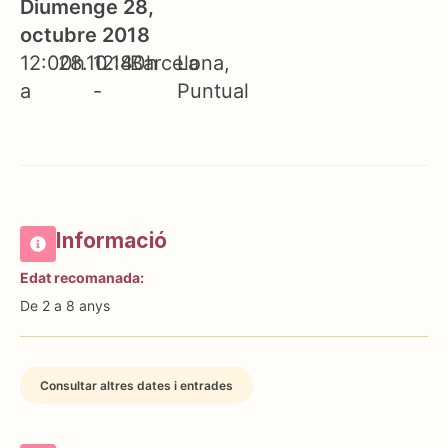
Diumenge 28,
octubre 2018
12:00h
28.10.18
12:40h
Barcelona
La
a
-
Puntual
Informació
Edat recomanada:
De 2 a 8 anys
Consultar altres dates i entrades