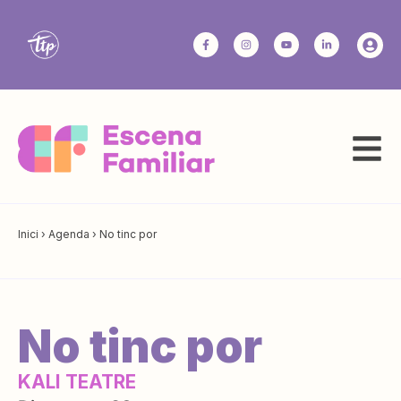
Inici
›
Agenda
›
No tinc por
No tinc por
KALI TEATRE