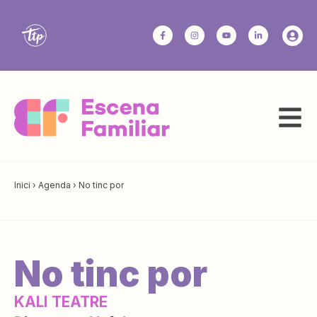
Inici
›
Agenda
›
No tinc por
No tinc por
KALI TEATRE