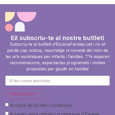
Ei! subscriu-te al nostre butlletí
Subscriu-te al butlletí d’EscenaFamiliar.cat i no et
perdis cap notícia, reportatge ni novetat del món de
les arts escèniques per infants i famílies. T’hi esperen
recomanacions, espectacles programats i moltes
propostes per gaudir en família!
Subscriure'm
Accepto els termes i condicions
Accepto rebre ofertes i promocions d'Escena