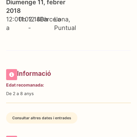
Diumenge 11, febrer
2018
12:00h
11.02.18
12:40h
Barcelona
La
a
-
Puntual
Informació
Edat recomanada:
De 2 a 8 anys
Consultar altres dates i entrades