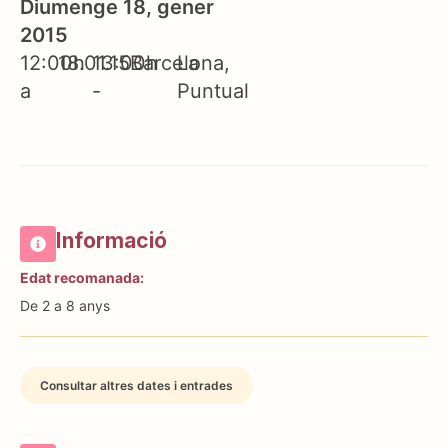
Diumenge 18, gener
2015
12:00h
18.01.15
13:00h
Barcelona
La
a
-
Puntual
Informació
Edat recomanada:
De 2 a 8 anys
Consultar altres dates i entrades