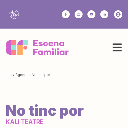
Inici
›
Agenda
›
No tinc por
No tinc por
KALI TEATRE