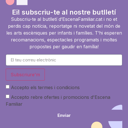
Ei! subscriu-te al nostre butlletí
Subscriu-te al butlletí d’EscenaFamiliar.cat i no et
perdis cap notícia, reportatge ni novetat del món de
les arts escèniques per infants i famílies. T’hi esperen
recomanacions, espectacles programats i moltes
propostes per gaudir en família!
Subscriure'm
Accepto els termes i condicions
Accepto rebre ofertes i promocions d'Escena
Familiar
Enviar