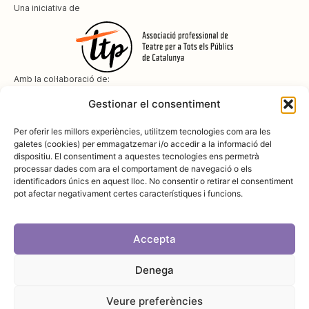
Una iniciativa de
Amb la col·laboració de:
Gestionar el consentiment
Per oferir les millors experiències, utilitzem tecnologies com ara les
galetes (cookies) per emmagatzemar i/o accedir a la informació del
dispositiu. El consentiment a aquestes tecnologies ens permetrà
Amb el suport de
processar dades com ara el comportament de navegació o els
identificadors únics en aquest lloc. No consentir o retirar el consentiment
pot afectar negativament certes característiques i funcions.
Accepta
Denega
Avís legal
Política de cookies
Disseny i desenvolupament:
SopaGraphics
Política de privadesa
Veure preferències