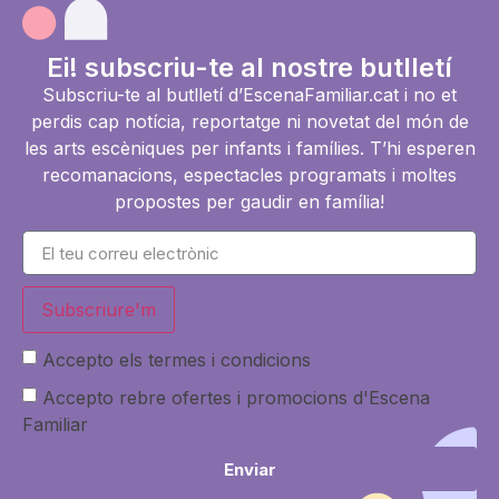
Ei! subscriu-te al nostre butlletí
Subscriu-te al butlletí d’EscenaFamiliar.cat i no et
perdis cap notícia, reportatge ni novetat del món de
les arts escèniques per infants i famílies. T’hi esperen
recomanacions, espectacles programats i moltes
propostes per gaudir en família!
Subscriure'm
Accepto els termes i condicions
Accepto rebre ofertes i promocions d'Escena
Familiar
Enviar