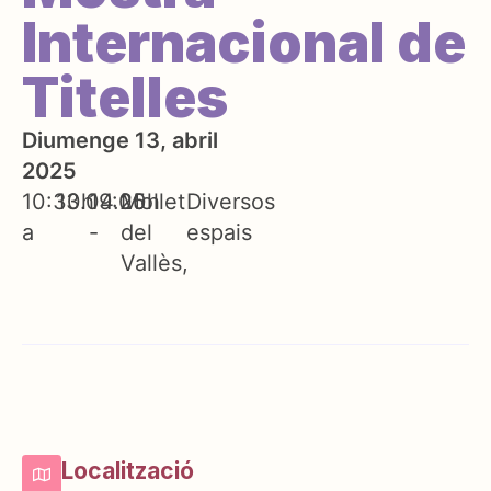
Internacional de
Titelles
Diumenge 13, abril
2025
10:30h
13.04.25
19:00h
Mollet
Diversos
a
-
del
espais
Vallès
Localització