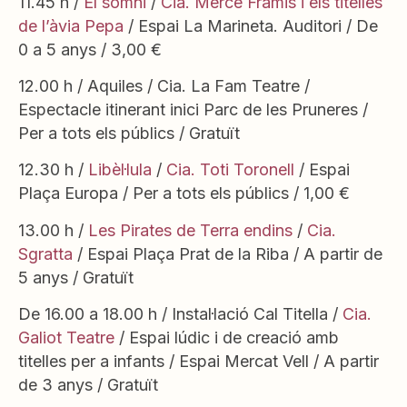
11.45 h /
El somni
/
Cia. Mercè Framis i els titelles
de l’àvia Pepa
/ Espai La Marineta. Auditori / De
0 a 5 anys / 3,00 €
12.00 h / Aquiles / Cia. La Fam Teatre /
Espectacle itinerant inici Parc de les Pruneres /
Per a tots els públics / Gratuït
12.30 h /
Libèl·lula
/
Cia. Toti Toronell
/ Espai
Plaça Europa / Per a tots els públics / 1,00 €
13.00 h /
Les Pirates de Terra endins
/
Cia.
Sgratta
/ Espai Plaça Prat de la Riba / A partir de
5 anys / Gratuït
De 16.00 a 18.00 h / Instal·lació Cal Titella /
Cia.
Galiot Teatre
/ Espai lúdic i de creació amb
titelles per a infants / Espai Mercat Vell / A partir
de 3 anys / Gratuït