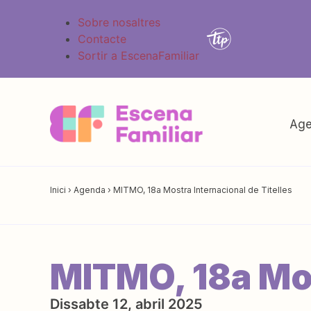
Sobre nosaltres
Contacte
Sortir a EscenaFamiliar
Age
Inici
›
Agenda
›
MITMO, 18a Mostra Internacional de Titelles
MITMO, 18a Mos
Dissabte 12, abril 2025