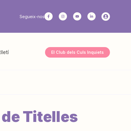
Segueix-nos
lletí
El Club dels Culs Inquiets
de Titelles