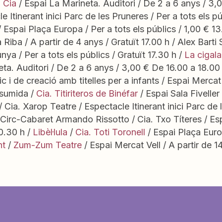
 Cia
/ Espai La Marineta. Auditori / De 2 a 6 anys / 3,0
e Itinerant inici Parc de les Pruneres / Per a tots els pú
 Espai Plaça Europa / Per a tots els públics / 1,00 € 13
a Riba / A partir de 4 anys / Gratuït 17.00 h / Alex Bar
nya / Per a tots els públics / Gratuït 17.30 h /
La cigala
ta. Auditori / De 2 a 6 anys / 3,00 € De 16.00 a 18.00 h 
ic i de creació amb titelles per a infants / Espai Mercat 
esumida /
Cia. Titiriteros de Binéfar
/ Espai Sala Fiveller 
/ Cia. Xarop Teatre / Espectacle Itinerant inici Parc de l
 Circ-Cabaret Armando Rissotto / Cia. Txo Títeres / Esp
0.30 h /
Libèl·lula
/
Cia. Toti Toronell
/ Espai Plaça Europ
nt
/
Zum-Zum Teatre
/ Espai Mercat Vell / A partir de 1