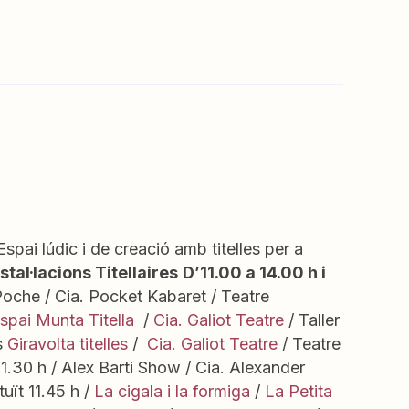
Espai lúdic i de creació amb titelles per a
stal·lacions Titellaires
D’11.00 a 14.00 h i
oche / Cia. Pocket Kabaret / Teatre
spai Munta Titella
/
Cia. Galiot Teatre
/ Taller
ts
Giravolta titelles
/
Cia. Galiot Teatre
/ Teatre
1.30 h / Alex Barti Show / Cia. Alexander
uït 11.45 h /
La cigala i la formiga
/
La Petita