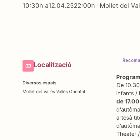
10:30h a
12.04.25
22:00h -
Mollet del Val
Recoman
Localització
Program
Diversos espais
De 10.30 
Mollet del Vallès
Vallès Oriental
infants /
de 17.00
d’autòmat
artesà ti
d’autòmat
Theater /