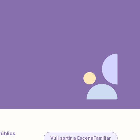
Públics
Vull sortir a EscenaFamiliar