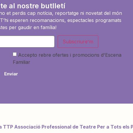
te al nostre butlletí
i no et perdis cap notícia, reportatge ni novetat del món
es. T’hi esperen recomanacions, espectacles programats
tes per gaudir en família!
Subscriure'm
Accepto rebre ofertes i promocions d'Escena
Familiar
Enviar
a TTP Associació Professional de Teatre Per a Tots els 