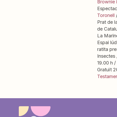
Brownie i
Espectacl
Toronell
/
Prat de l
de Catalu
La Marine
Espai lúd
ratita pr
Insectes 
19.00 h /
Gratuït 2
Testame