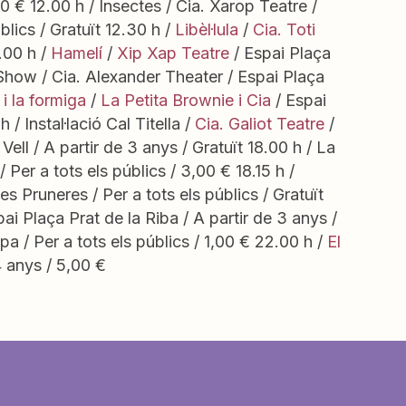
0 € 12.00 h / Insectes / Cia. Xarop Teatre /
blics / Gratuït 12.30 h /
Libèl·lula
/
Cia. Toti
.00 h /
Hamelí
/
Xip Xap Teatre
/ Espai Plaça
ti Show / Cia. Alexander Theater / Espai Plaça
 i la formiga
/
La Petita Brownie i Cia
/ Espai
/ Instal·lació Cal Titella /
Cia. Galiot Teatre
/
Vell / A partir de 3 anys / Gratuït 18.00 h / La
/ Per a tots els públics / 3,00 € 18.15 h /
es Pruneres / Per a tots els públics / Gratuït
ai Plaça Prat de la Riba / A partir de 3 anys /
a / Per a tots els públics / 1,00 € 22.00 h /
El
4 anys / 5,00 €