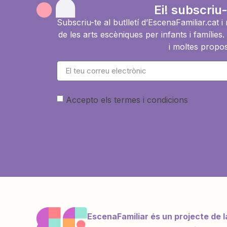
Ei! subscriu-
Subscriu-te al butlletí d’EscenaFamiliar.cat 
de les arts escèniques per infants i famíli
i moltes propos
Accepto els termes i condicions
EscenaFamiliar és un projecte de l