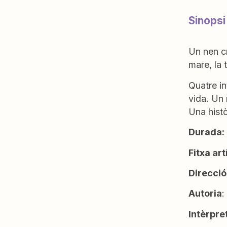
Sinopsi
Un nen cr
mare, la t
Quatre in
vida. Un 
Una histò
Durada:
Fitxa art
Direcció
Autoria
:
Intèrpre