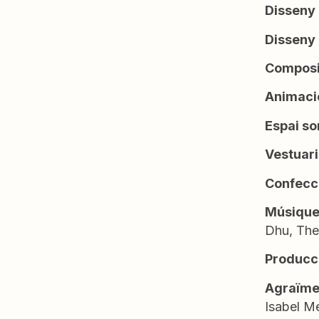
Disseny
Disseny 
Composi
Animació
Espai so
Vestuari
Confecci
Músique
Dhu, The 
Producc
Agraïme
Isabel M