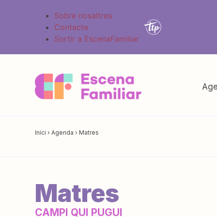
Sobre nosaltres
Contacte
Sortir a EscenaFamiliar
Age
Inici
›
Agenda
›
Matres
Matres
CAMPI QUI PUGUI