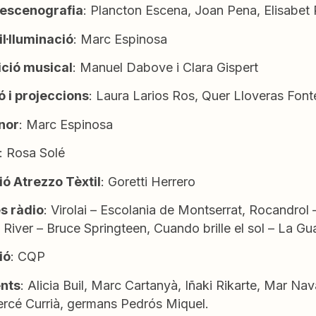
 escenografia
: Plancton Escena, Joan Pena, Elisabet 
il·lluminació
: Marc Espinosa
ció musical
: Manuel Dabove i Clara Gispert
 i projeccions
: Laura Larios Ros, Quer Lloveras Fonte
nor
: Marc Espinosa
: Rosa Solé
ó Atrezzo Tèxtil
: Goretti Herrero
s ràdio
: Virolai – Escolania de Montserrat, Rocandrol
River – Bruce Springteen, Cuando brille el sol – La Gu
ió
: CQP
nts
: Alicia Buil, Marc Cartanyà, Iñaki Rikarte, Mar Na
ercé Currià, germans Pedrós Miquel.