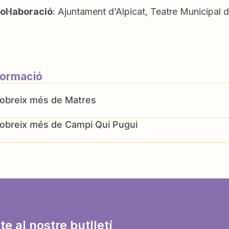
ol·laboració
: Ajuntament d’Alpicat, Teatre Municipal 
formació
Matres
Campi Qui Pugui
te al nostre butlletí