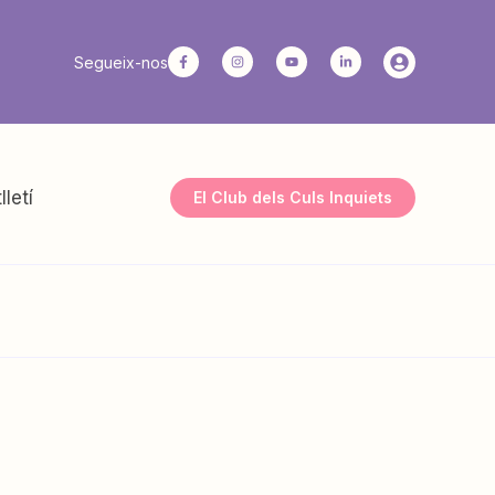
Segueix-nos
lletí
El Club dels Culs Inquiets