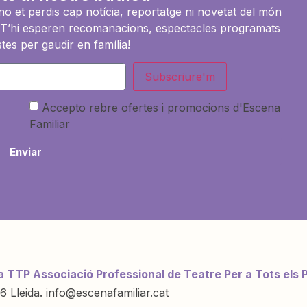
i no et perdis cap notícia, reportatge ni novetat del món
es. T’hi esperen recomanacions, espectacles programats
tes per gaudir en família!
Subscriure'm
Accepto rebre ofertes i promocions d'Escena
Familiar
Enviar
a TTP Associació Professional de Teatre Per a Tots els 
6 Lleida. info@escenafamiliar.cat