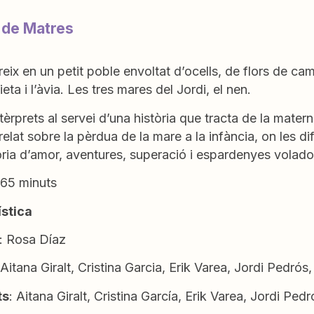
 de Matres
eix en un petit poble envoltat d’ocells, de flors de cam
ieta i l’àvia. Les tres mares del Jordi, el nen.
tèrprets al servei d’una història que tracta de la materni
relat sobre la pèrdua de la mare a la infància, on les di
ria d’amor, aventures, superació i espardenyes volador
65 minuts
ística
: Rosa Díaz
 Aitana Giralt, Cristina Garcia, Erik Varea, Jordi Pedró
ts
: Aitana Giralt, Cristina García, Erik Varea, Jordi Pedr