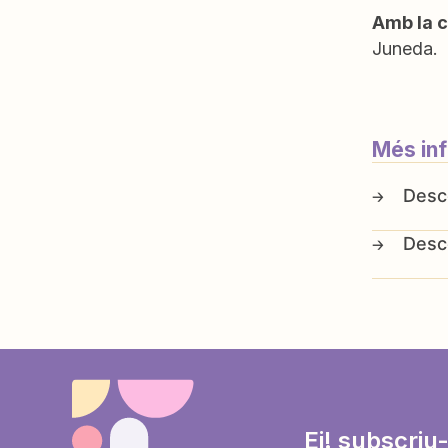
Amb la c
Juneda.
Més in
Ei! subscriu-