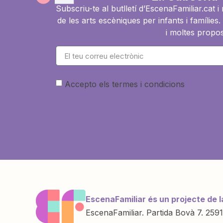
Subscriu-te al butlletí d’EscenaFamiliar.cat 
de les arts escèniques per infants i famíli
i moltes propos
Accepto els termes i condicions
EscenaFamiliar és un projecte de l
EscenaFamiliar. Partida Bovà 7. 2591