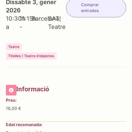
Dissabte 3, gener
Comprar
2026
entrades
10:30h
11:15h
Barcelona
SAT!
a
-
Teatre
Teatre
Titelles / Teatre d’objectes
Informació
Preu:
16,00 €
Edat recomanada: