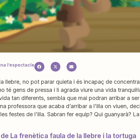
a l’espectacle
 la llebre, no pot parar quieta i és incapaç de concentr
no té gens de pressa i li agrada viure una vida tranquil
 vida tan diferents, sembla que mai podran arribar a s
una professora que acaba d’arribar a l’illa on viuen, deci
les festes de l’illa. Sabran fer equip? Qui guanyarà? La 
de La frenètica faula de la llebre i la tortuga