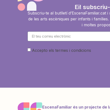
Ei! subscriu-
Subscriu-te al butlletí d’EscenaFamiliar.cat 
de les arts escèniques per infants i famíli
i moltes propos
Accepto els termes i condicions
EscenaFamiliar és un projecte de l