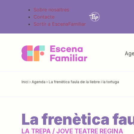
Sobre nosaltres
Contacte
Sortir a EscenaFamiliar
Age
Inici
›
Agenda
›
La frenètica faula de la llebre i la tortuga
La frenètica fau
LA TREPA / JOVE TEATRE REGINA