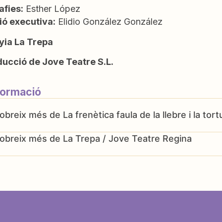
fies:
Esther López
ó executiva:
Elidio González González
ia La Trepa
ucció de Jove Teatre S.L.
formació
La frenètica faula de la llebre i la tor
La Trepa / Jove Teatre Regina