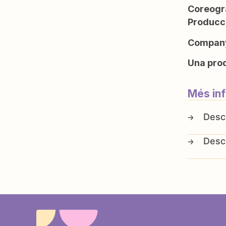
Coreogra
Producci
Company
Una prod
Més in