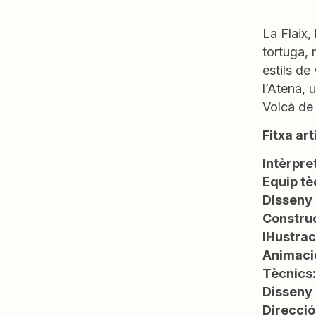
La Flaix
,
tortuga, 
estils de
l’Atena, 
Volcà de 
Fitxa art
Intèrpre
Equip tè
Disseny 
Construc
Il·lustra
Animació
Tècnics:
Disseny 
Direcció