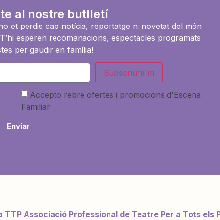
te al nostre butlletí
i no et perdis cap notícia, reportatge ni novetat del món
es. T’hi esperen recomanacions, espectacles programats
tes per gaudir en família!
Subscriure'm
Accepto rebre ofertes i promocions d'Escena
Familiar
Enviar
a TTP Associació Professional de Teatre Per a Tots els 