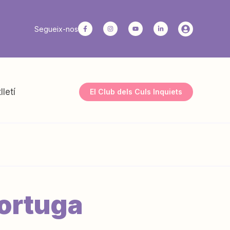
Segueix-nos
lletí
El Club dels Culs Inquiets
 tortuga