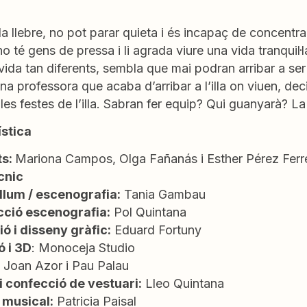
 la llebre, no pot parar quieta i és incapaç de concentr
no té gens de pressa i li agrada viure una vida tranquil
 vida tan diferents, sembla que mai podran arribar a s
una professora que acaba d’arribar a l’illa on viuen, deci
les festes de l’illa. Sabran fer equip? Qui guanyarà? La 
ística
ts:
Mariona Campos, Olga Fañanás i Esther Pérez Ferr
cnic
llum / escenografia:
Tania Gambau
ció escenografia:
Pol Quintana
ció i disseny gràfic:
Eduard Fortuny
 i 3D
: Monoceja Studio
Joan Azor i Pau Palau
i confecció de vestuari:
Lleo Quintana
 musical:
Patricia Paisal