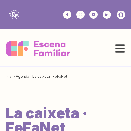
Inici
›
Agenda
›
La caixeta · FeFaNet
La caixeta ·
FeFaNet