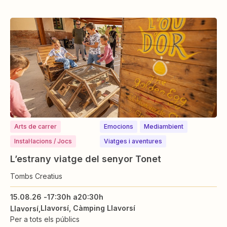
Arts de carrer
Emocions
Mediambient
Instal·lacions / Jocs
Viatges i aventures
L’estrany viatge del senyor Tonet
Tombs Creatius
15.08.26 -
17:30h a
20:30h
Llavorsí, Càmping Llavorsí
Llavorsí
Per a tots els públics