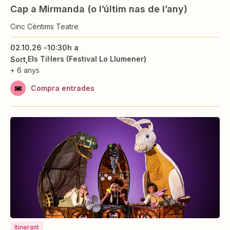
Cap a Mirmanda (o l’últim nas de l’any)
Cinc Cèntims Teatre
02.10.26 -
10:30h a
Els Til·lers (Festival Lo Llumener)
Sort
+ 6 anys
Compra entrades
Itinerant