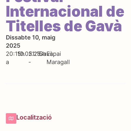
Internacional de
Titelles de Gavà
Dissabte 10, maig
2025
20:15h
10.05.25
21:15h
Gavà
Espai
a
-
Maragall
Localització