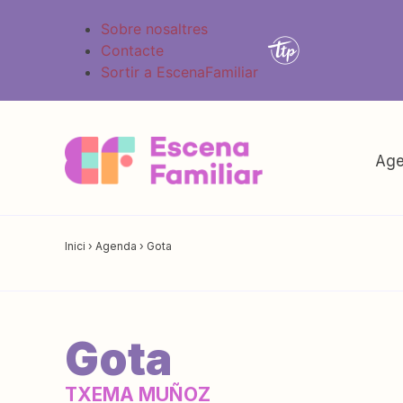
Sobre nosaltres
Contacte
Sortir a EscenaFamiliar
Age
Inici
›
Agenda
›
Gota
Gota
TXEMA MUÑOZ