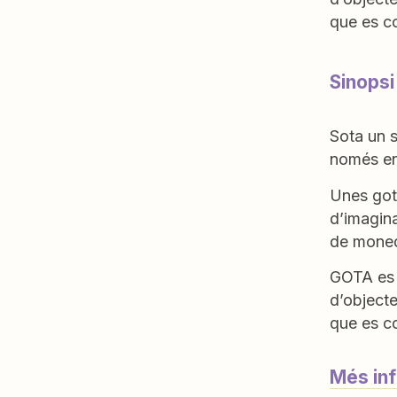
que es co
Sinopsi
Sota un s
només ens
Unes gote
d’imagina
de monede
GOTA es u
d’objecte
que es co
Més in