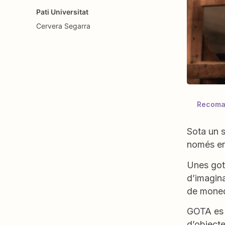
Pati Universitat
Cervera
Segarra
Recoman
Sota un s
només ens
Unes gote
d’imagina
de monede
GOTA es u
d’objecte