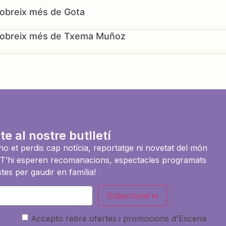
Gota
Txema Muñoz
te al nostre butlletí
i no et perdis cap notícia, reportatge ni novetat del món
es. T’hi esperen recomanacions, espectacles programats
tes per gaudir en família!
Subscriure'm
Accepto rebre ofertes i promocions d'Escena