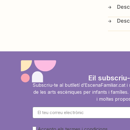
Ei! subscriu-
Subscriu-te al butlletí d’EscenaFamiliar.cat 
de les arts escèniques per infants i famíli
i moltes propos
Accepto els termes i condicions