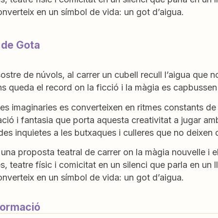
nverteix en un símbol de vida: un got d’aigua.
 de Gota
ostre de núvols, al carrer un cubell recull l’aigua que n
 queda el record on la ficció i la màgia es capbussen
s imaginaries es converteixen en ritmes constants de 
ció i fantasia que porta aquesta creativitat a jugar am
s inquietes a les butxaques i culleres que no deixen d
na proposta teatral de carrer on la màgia nouvelle i 
s, teatre físic i comicitat en un silenci que parla en un l
nverteix en un símbol de vida: un got d’aigua.
formació