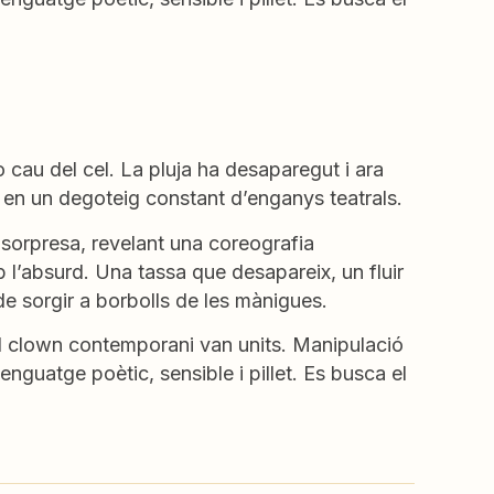
o cau del cel. La pluja ha desaparegut i ara
 en un degoteig constant d’enganys teatrals.
sorpresa, revelant una coreografia
b l’absurd. Una tassa que desapareix, un fluir
e sorgir a borbolls de les mànigues.
el clown contemporani van units. Manipulació
lenguatge poètic, sensible i pillet. Es busca el