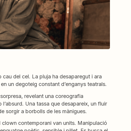
o cau del cel. La pluja ha desaparegut i ara
 en un degoteig constant d’enganys teatrals.
sorpresa, revelant una coreografia
b l’absurd. Una tassa que desapareix, un fluir
e sorgir a borbolls de les mànigues.
el clown contemporani van units. Manipulació
lenguatge poètic, sensible i pillet. Es busca el