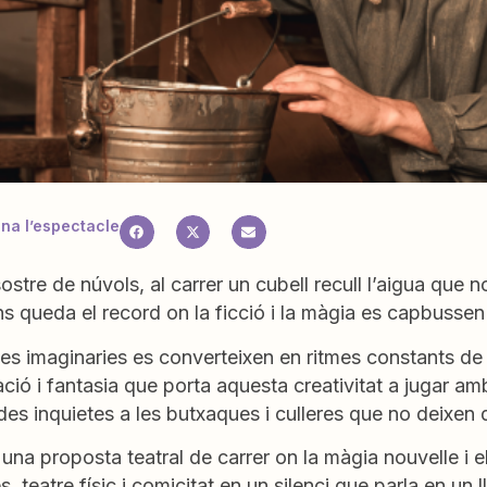
a l’espectacle
ostre de núvols, al carrer un cubell recull l’aigua que n
 queda el record on la ficció i la màgia es capbussen
s imaginaries es converteixen en ritmes constants de 
ció i fantasia que porta aquesta creativitat a jugar am
s inquietes a les butxaques i culleres que no deixen d
na proposta teatral de carrer on la màgia nouvelle i 
s, teatre físic i comicitat en un silenci que parla en un l