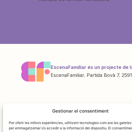
EscenaFamiliar és un projecte de l
EscenaFamiliar. Partida Bovà 7. 2591
Una iniciativa de
Amb la col·labo
Gestionar el consentiment
Per oferir les millors experiències, utilitzem tecnologies com ara les galetes
per emmagatzemar i/o accedir a la informació del dispositiu. El consentime