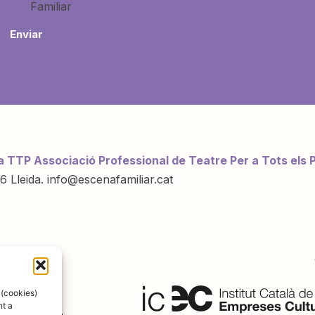
Familiar
Enviar
a TTP Associació Professional de Teatre Per a Tots els 
6 Lleida. info@escenafamiliar.cat
ració de:
 (cookies)
nt a