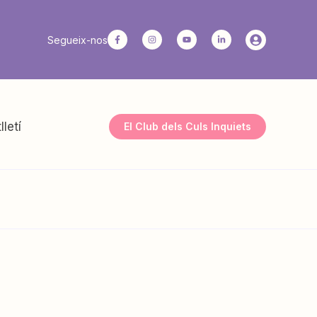
Segueix-nos
lletí
El Club dels Culs Inquiets