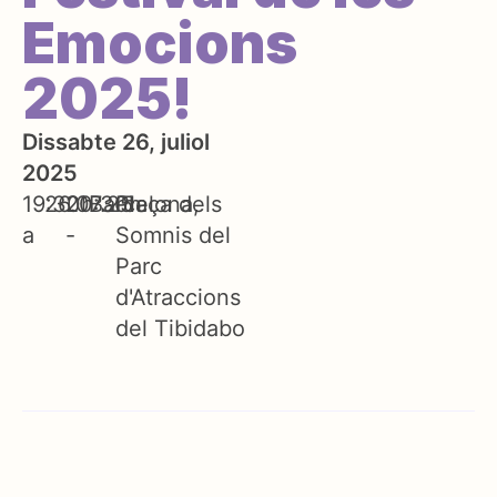
Emocions
2025!
Dissabte 26, juliol
2025
19:30h
26.07.25
20:30h
Barcelona
Plaça dels
a
-
Somnis del
Parc
d'Atraccions
del Tibidabo