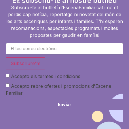
Ei! subscriu-te al nostre butlletí
Subscriu-te al butlletí d’EscenaFamiliar.cat i no et
perdis cap notícia, reportatge ni novetat del món de
les arts escèniques per infants i famílies. T’hi esperen
recomanacions, espectacles programats i moltes
propostes per gaudir en família!
Subscriure'm
Accepto els termes i condicions
Accepto rebre ofertes i promocions d'Escena
Familiar
Enviar