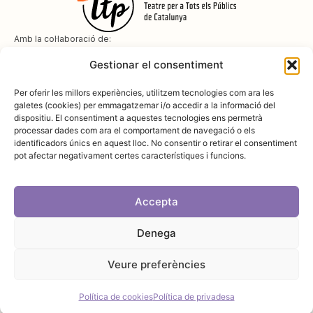
Amb la col·laboració de:
Gestionar el consentiment
Per oferir les millors experiències, utilitzem tecnologies com ara les
galetes (cookies) per emmagatzemar i/o accedir a la informació del
dispositiu. El consentiment a aquestes tecnologies ens permetrà
Amb el suport de
processar dades com ara el comportament de navegació o els
identificadors únics en aquest lloc. No consentir o retirar el consentiment
pot afectar negativament certes característiques i funcions.
Accepta
Denega
Avís legal
Política de cookies
Disseny i desenvolupament:
SopaGraphics
Política de privadesa
Veure preferències
Política de cookies
Política de privadesa