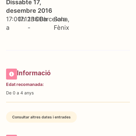
Dissabte 17,
desembre 2016
17:00h
17.12.16
18:00h
Barcelona
Sala
a
-
Fènix
Informació
Edat recomanada:
De 0 a 4 anys
Consultar altres dates i entrades