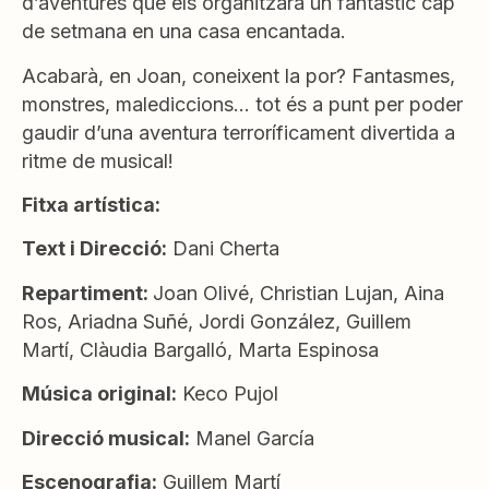
d’aventures que els organitzarà un fantàstic cap
de setmana en una casa encantada.
Acabarà, en Joan, coneixent la por? Fantasmes,
monstres, malediccions… tot és a punt per poder
gaudir d’una aventura terroríficament divertida a
ritme de musical!
Fitxa artística:
Text i Direcció:
Dani Cherta
Repartiment:
Joan Olivé, Christian Lujan, Aina
Ros, Ariadna Suñé, Jordi González, Guillem
Martí, Clàudia Bargalló, Marta Espinosa
Música original:
Keco Pujol
Direcció musical:
Manel García
Escenografia:
Guillem Martí