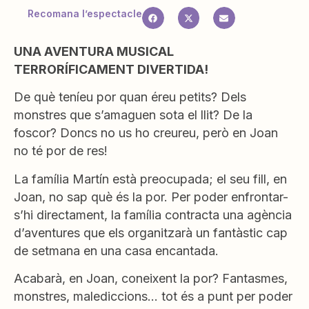
Recomana l’espectacle
UNA AVENTURA MUSICAL
TERRORÍFICAMENT DIVERTIDA!
De què teníeu por quan éreu petits? Dels
monstres que s’amaguen sota el llit? De la
foscor? Doncs no us ho creureu, però en Joan
no té por de res!
La família Martín està preocupada; el seu fill, en
Joan, no sap què és la por. Per poder enfrontar-
s’hi directament, la família contracta una agència
d’aventures que els organitzarà un fantàstic cap
de setmana en una casa encantada.
Acabarà, en Joan, coneixent la por? Fantasmes,
monstres, malediccions… tot és a punt per poder