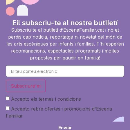
Ei! subscriu-te al nostre butlletí
Subscriu-te al butlletí d’EscenaFamiliar.cat i no et
perdis cap notícia, reportatge ni novetat del món de
les arts escèniques per infants i famílies. T’hi esperen
recomanacions, espectacles programats i moltes
propostes per gaudir en família!
Subscriure'm
Accepto els termes i condicions
Accepto rebre ofertes i promocions d'Escena
Familiar
Enviar