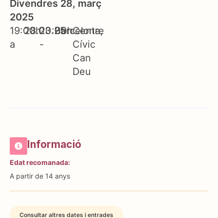
Divendres 28, març
2025
19:00h
28.03.25
20:00h
Barcelona
Centre
a
-
Cívic
Can
Deu
Informació
Edat recomanada:
A partir de 14 anys
Consultar altres dates i entrades