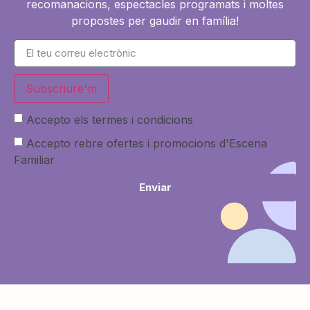
recomanacions, espectacles programats i moltes
propostes per gaudir en família!
Subscriure'm
Accepto els termes i condicions
Accepto rebre ofertes i promocions d'Escena
Familiar
Enviar