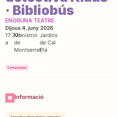
· Bibliobús
ENGRUNA TEATRE
Dijous 4, juny 2026
17:30h
Monistrol
Jardins
a
de
de Cal
Montserrat
Pla
Contacontes
Informació
Consultar altres dates i entrades