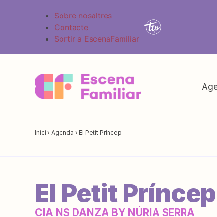
Sobre nosaltres
Contacte
Sortir a EscenaFamiliar
Age
Inici
›
Agenda
›
El Petit Príncep
El Petit Príncep
CIA NS DANZA BY NÚRIA SERRA