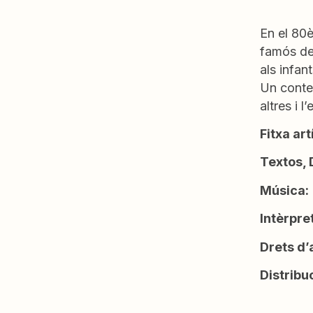
En el 80è
famós de 
als infan
Un conte 
altres i l
Fitxa art
Textos, 
Música:
Intèrpre
Drets d’
Distribu