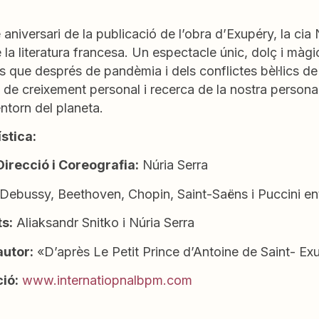
 aniversari de la publicació de l’obra d’Exupéry, la c
la literatura francesa. Un espectacle únic, dolç i màgic
ts que després de pandèmia i dels conflictes bèl·lics de
de creixement personal i recerca de la nostra personali
’entorn del planeta.
ística:
Direcció i Coreografia:
Núria Serra
Debussy, Beethoven, Chopin, Saint-Saëns i Puccini ent
ts:
Aliaksandr Snitko i Núria Serra
autor:
«D’après Le Petit Prince d’Antoine de Saint- Ex
ció:
www.internatiopnalbpm.com