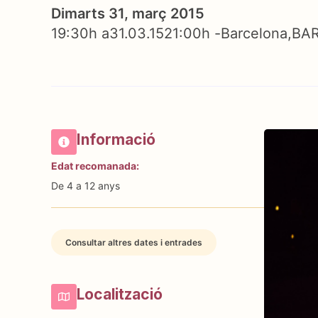
Dimarts 31, març 2015
19:30h a
31.03.15
21:00h -
Barcelona
BA
Informació
Edat recomanada:
De 4 a 12 anys
Consultar altres dates i entrades
Localització