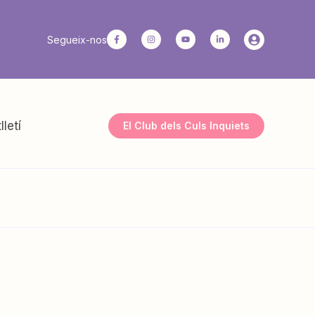
Segueix-nos
lletí
El Club dels Culs Inquiets