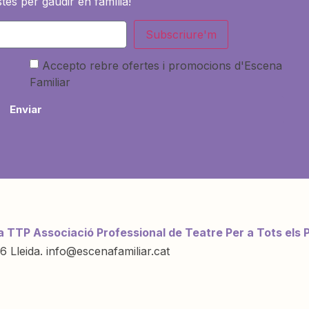
tes per gaudir en família!
Subscriure'm
Accepto rebre ofertes i promocions d'Escena
Familiar
Enviar
a TTP Associació Professional de Teatre Per a Tots els 
6 Lleida. info@escenafamiliar.cat