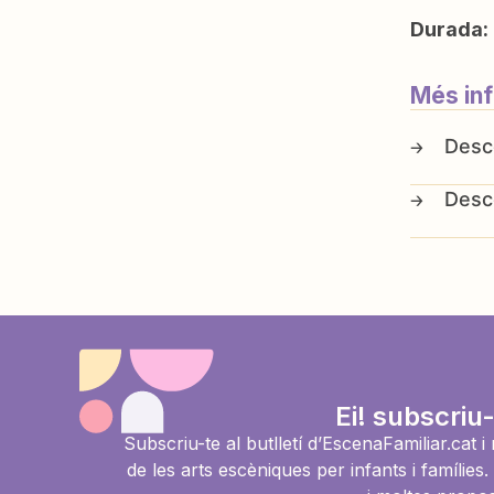
Durada:
Més in
Ei! subscriu-
Subscriu-te al butlletí d’EscenaFamiliar.cat 
de les arts escèniques per infants i famíli