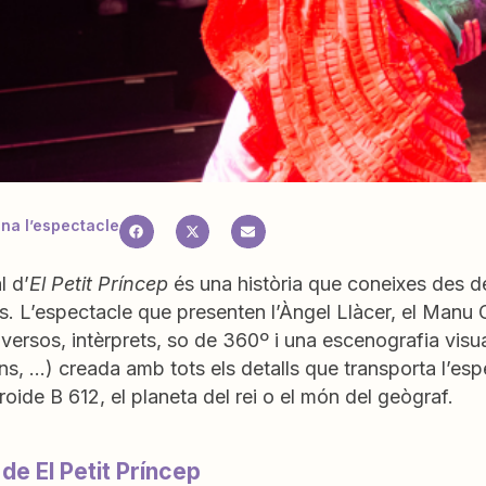
a l’espectacle
l d’
El Petit Príncep
és una història que coneixes des 
s. L’espectacle que presenten l’Àngel Llàcer, el Manu
diversos, intèrprets, so de 360º i una escenografia vis
s, …) creada amb tots els detalls que transporta l’esp
eroide B 612, el planeta del rei o el món del geògraf.
 de El Petit Príncep