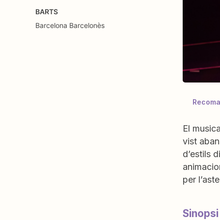
BARTS
Barcelona
Barcelonès
Recoman
El musica
vist aban
d’estils 
animacion
per l’ast
Sinopsi