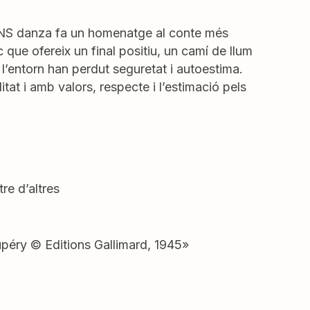
ia NS danza fa un homenatge al conte més
 que ofereix un final positiu, un camí de llum
 l’entorn han perdut seguretat i autoestima.
tat i amb valors, respecte i l’estimació pels
re d’altres
upéry © Editions Gallimard, 1945»