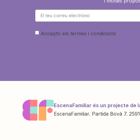
i moltes propos
Accepto els termes i condicions
EscenaFamiliar és un projecte de l
EscenaFamiliar. Partida Bovà 7. 2591