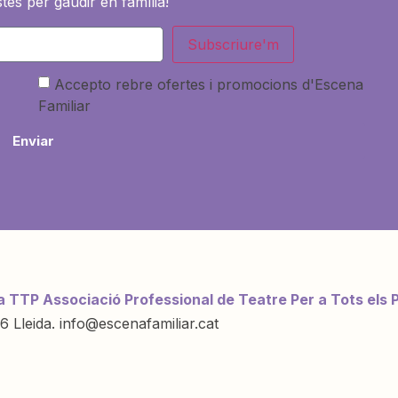
tes per gaudir en família!
Subscriure'm
Accepto rebre ofertes i promocions d'Escena
Familiar
Enviar
a TTP Associació Professional de Teatre Per a Tots els 
6 Lleida. info@escenafamiliar.cat