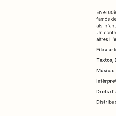
En el 80è
famós de 
als infan
Un conte 
altres i l
Fitxa art
Textos, 
Música:
Intèrpre
Drets d’
Distribu