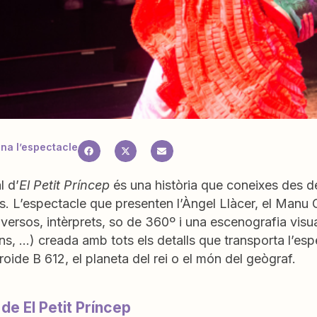
a l’espectacle
l d’
El Petit Príncep
és una història que coneixes des 
s. L’espectacle que presenten l’Àngel Llàcer, el Manu
diversos, intèrprets, so de 360º i una escenografia vis
s, …) creada amb tots els detalls que transporta l’esp
eroide B 612, el planeta del rei o el món del geògraf.
 de El Petit Príncep