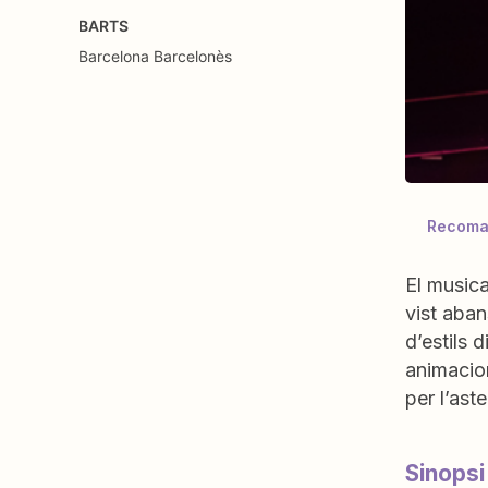
BARTS
Barcelona
Barcelonès
Recoman
El musica
vist aban
d’estils 
animacion
per l’ast
Sinopsi