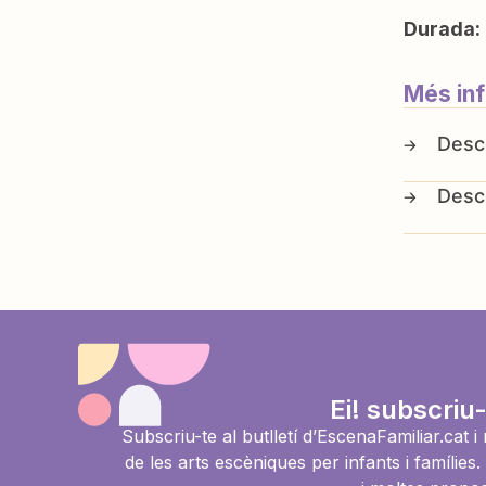
Durada:
Més in
Ei! subscriu-
Subscriu-te al butlletí d’EscenaFamiliar.cat 
de les arts escèniques per infants i famíli