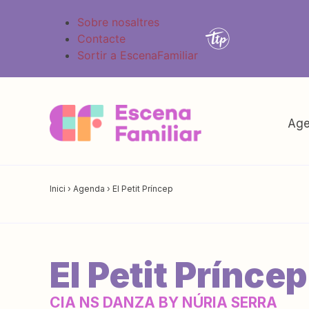
Sobre nosaltres
Contacte
Sortir a EscenaFamiliar
Age
Inici
›
Agenda
›
El Petit Príncep
El Petit Príncep
CIA NS DANZA BY NÚRIA SERRA