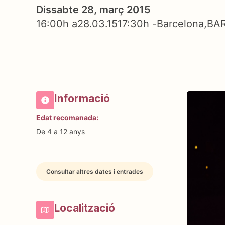
Dissabte 28, març 2015
16:00h a
28.03.15
17:30h -
Barcelona
BA
Informació
Edat recomanada:
De 4 a 12 anys
Consultar altres dates i entrades
Localització