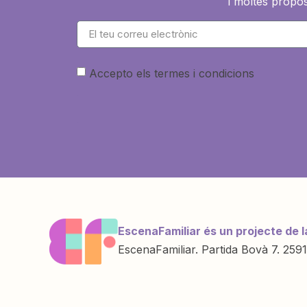
i moltes propos
Accepto els termes i condicions
EscenaFamiliar és un projecte de l
EscenaFamiliar. Partida Bovà 7. 2591