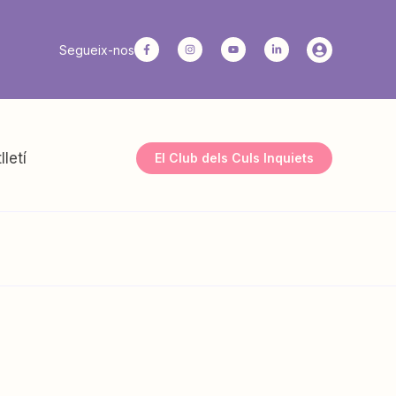
Segueix-nos
lletí
El Club dels Culs Inquiets