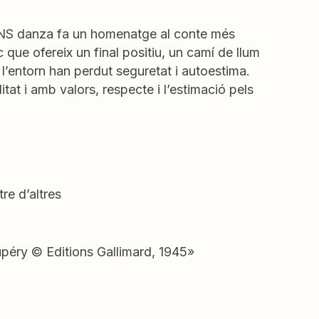
ia NS danza fa un homenatge al conte més
 que ofereix un final positiu, un camí de llum
 l’entorn han perdut seguretat i autoestima.
tat i amb valors, respecte i l’estimació pels
re d’altres
upéry © Editions Gallimard, 1945»