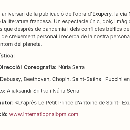
 aniversari de la publicació de l’obra d’Exupéry, la c
la literatura francesa. Un espectacle únic, dolç i màgic
ts que després de pandèmia i dels conflictes bèl·lics de
de creixement personal i recerca de la nostra personali
’entorn del planeta.
ística:
Direcció i Coreografia:
Núria Serra
Debussy, Beethoven, Chopin, Saint-Saëns i Puccini ent
ts:
Aliaksandr Snitko i Núria Serra
autor:
«D’après Le Petit Prince d’Antoine de Saint- Ex
ció:
www.internatiopnalbpm.com