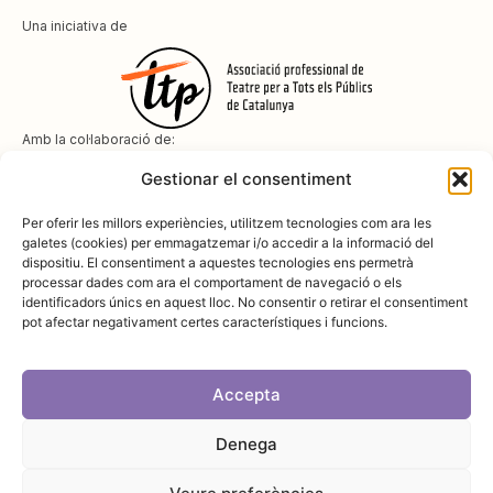
Una iniciativa de
Amb la col·laboració de:
Gestionar el consentiment
Per oferir les millors experiències, utilitzem tecnologies com ara les
galetes (cookies) per emmagatzemar i/o accedir a la informació del
dispositiu. El consentiment a aquestes tecnologies ens permetrà
Amb el suport de
processar dades com ara el comportament de navegació o els
identificadors únics en aquest lloc. No consentir o retirar el consentiment
pot afectar negativament certes característiques i funcions.
Accepta
Denega
Avís legal
Política de cookies
Disseny i desenvolupament:
SopaGraphics
Política de privadesa