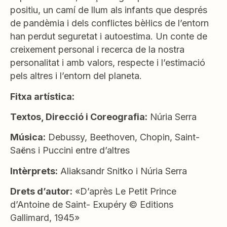
positiu, un camí de llum als infants que després
de pandèmia i dels conflictes bèl·lics de l’entorn
han perdut seguretat i autoestima. Un conte de
creixement personal i recerca de la nostra
personalitat i amb valors, respecte i l’estimació
pels altres i l’entorn del planeta.
Fitxa artística:
Textos, Direcció i Coreografia:
Núria Serra
Música:
Debussy, Beethoven, Chopin, Saint-
Saëns i Puccini entre d’altres
Intèrprets:
Aliaksandr Snitko i Núria Serra
Drets d’autor:
«D’après Le Petit Prince
d’Antoine de Saint- Exupéry © Editions
Gallimard, 1945»