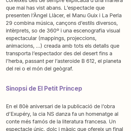
coneixes des de sempre explicada d’una manera
que mai has vist abans. L’espectacle que
presenten l’Àngel Llàcer, el Manu Guix i La Perla
29 combina música, cançons d’estils diversos,
intèrprets, so de 360º i una escenografia visual
espectacular (mappings, projeccions,
animacions, …) creada amb tots els detalls que
transporta l’espectador des del desert fins a
l’herba, passant per l’asteroide B 612, el planeta
del rei o el món del geògraf.
Sinopsi de El Petit Príncep
En el 80è aniversari de la publicació de l’obra
d’Exupéry, la cia NS danza fa un homenatge al
conte més famós de la literatura francesa. Un
espectacle únic, dolç i màgic que ofereix un final