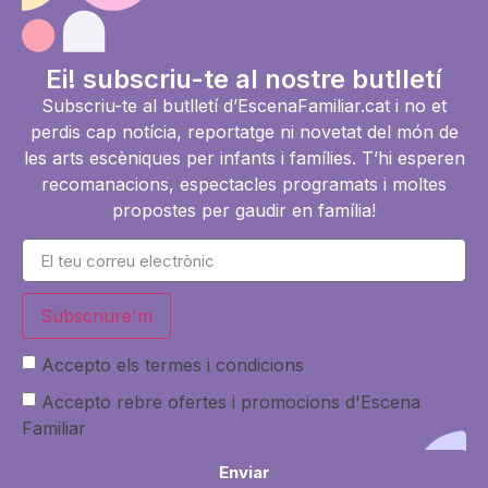
Ei! subscriu-te al nostre butlletí
Subscriu-te al butlletí d’EscenaFamiliar.cat i no et
perdis cap notícia, reportatge ni novetat del món de
les arts escèniques per infants i famílies. T’hi esperen
recomanacions, espectacles programats i moltes
propostes per gaudir en família!
Subscriure'm
Accepto els termes i condicions
Accepto rebre ofertes i promocions d'Escena
Familiar
Enviar