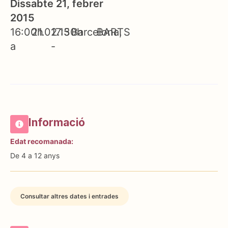
Dissabte 21, febrer
2015
16:00h
21.02.15
17:30h
Barcelona
BARTS
a
-
Informació
Edat recomanada:
De 4 a 12 anys
Consultar altres dates i entrades