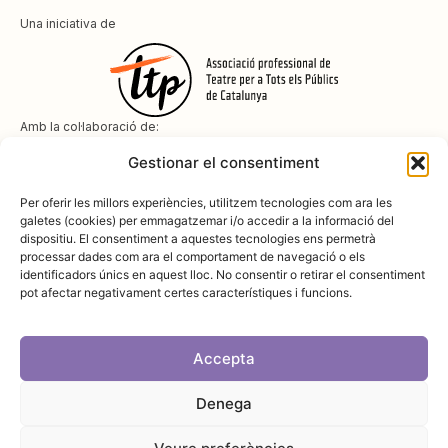
Una iniciativa de
Amb la col·laboració de:
Gestionar el consentiment
Per oferir les millors experiències, utilitzem tecnologies com ara les
galetes (cookies) per emmagatzemar i/o accedir a la informació del
dispositiu. El consentiment a aquestes tecnologies ens permetrà
Amb el suport de
processar dades com ara el comportament de navegació o els
identificadors únics en aquest lloc. No consentir o retirar el consentiment
pot afectar negativament certes característiques i funcions.
Accepta
Denega
Avís legal
Política de cookies
Disseny i desenvolupament:
SopaGraphics
Política de privadesa