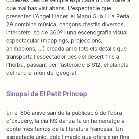
coneixes des de sempre explicada d’una manera
que mai has vist abans. L’espectacle que
presenten l’Àngel Llàcer, el Manu Guix i La Perla
29 combina música, cançons d’estils diversos,
intèrprets, so de 360º i una escenografia visual
espectacular (mappings, projeccions,
animacions, …) creada amb tots els detalls que
transporta l’espectador des del desert fins a
l’herba, passant per l’asteroide B 612, el planeta
del rei o el món del geògraf.
Sinopsi de El Petit Príncep
En el 80è aniversari de la publicació de l’obra
d’Exupéry, la cia NS danza fa un homenatge al
conte més famós de la literatura francesa. Un
espectacle únic, dolç i màgic que ofereix un final