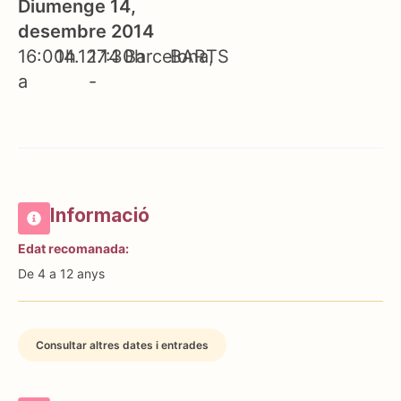
Diumenge 14,
desembre 2014
16:00h
14.12.14
17:30h
Barcelona
BARTS
a
-
Informació
Edat recomanada:
De 4 a 12 anys
Consultar altres dates i entrades