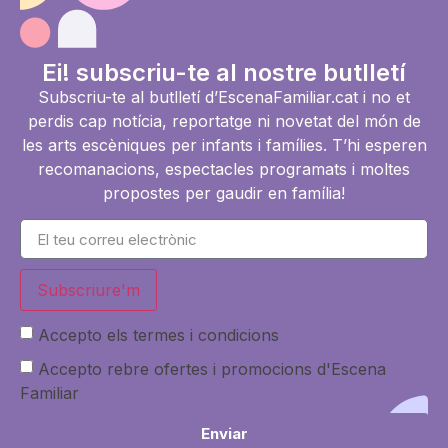
Ei! subscriu-te al nostre butlletí
Subscriu-te al butlletí d’EscenaFamiliar.cat i no et
perdis cap notícia, reportatge ni novetat del món de
les arts escèniques per infants i famílies. T’hi esperen
recomanacions, espectacles programats i moltes
propostes per gaudir en família!
Subscriure'm
Accepto els termes i condicions
Accepto rebre ofertes i promocions d'Escena
Familiar
Enviar