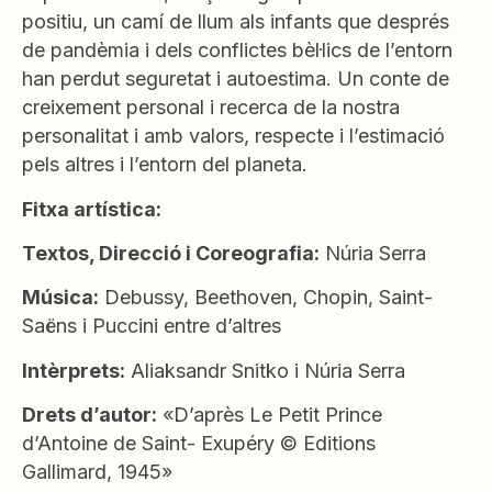
positiu, un camí de llum als infants que després
de pandèmia i dels conflictes bèl·lics de l’entorn
han perdut seguretat i autoestima. Un conte de
creixement personal i recerca de la nostra
personalitat i amb valors, respecte i l’estimació
pels altres i l’entorn del planeta.
Fitxa artística:
Textos, Direcció i Coreografia:
Núria Serra
Música:
Debussy, Beethoven, Chopin, Saint-
Saëns i Puccini entre d’altres
Intèrprets:
Aliaksandr Snitko i Núria Serra
Drets d’autor:
«D’après Le Petit Prince
d’Antoine de Saint- Exupéry © Editions
Gallimard, 1945»