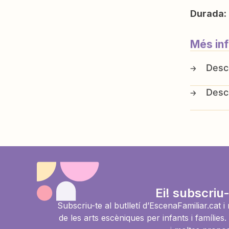
Durada:
Més in
Ei! subscriu-
Subscriu-te al butlletí d’EscenaFamiliar.cat 
de les arts escèniques per infants i famíli