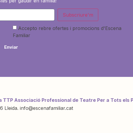
tes per gaudir en família!
Subscriure'm
Accepto rebre ofertes i promocions d'Escena
Familiar
Enviar
a TTP Associació Professional de Teatre Per a Tots els 
6 Lleida. info@escenafamiliar.cat