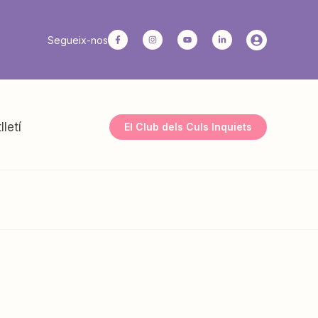
Segueix-nos
lletí
El Club dels Culs Inquiets