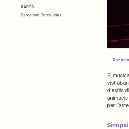
BARTS
Barcelona
Barcelonès
Recoman
El musica
vist aban
d’estils 
animacion
per l’ast
Sinopsi