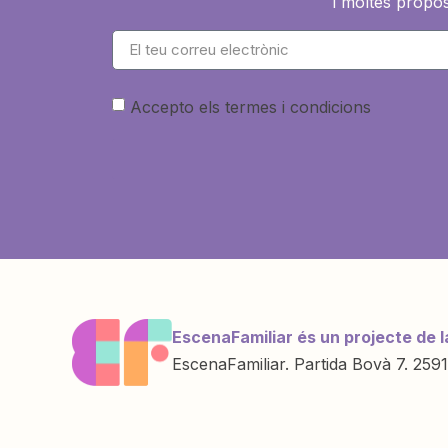
i moltes propos
Accepto els termes i condicions
EscenaFamiliar és un projecte de l
EscenaFamiliar. Partida Bovà 7. 2591