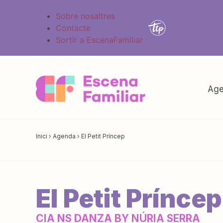
Sobre nosaltres
Contacte
Sortir a EscenaFamiliar
Age
Inici
›
Agenda
›
El Petit Príncep
El Petit Príncep
CIA NS DANZA BY NÚRIA SERRA