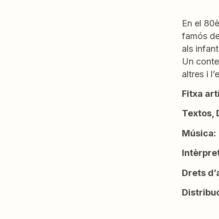
En el 80è
famós de 
als infan
Un conte 
altres i l
Fitxa art
Textos, 
Música:
Intèrpre
Drets d’
Distribu