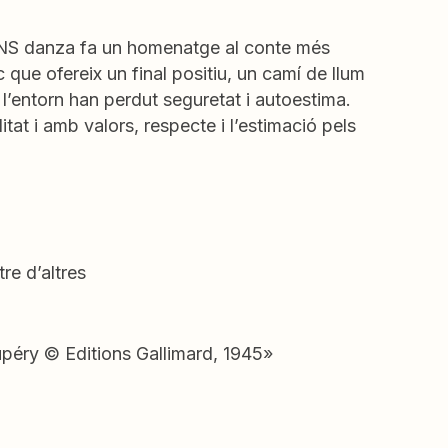
ia NS danza fa un homenatge al conte més
 que ofereix un final positiu, un camí de llum
 l’entorn han perdut seguretat i autoestima.
tat i amb valors, respecte i l’estimació pels
re d’altres
upéry © Editions Gallimard, 1945»