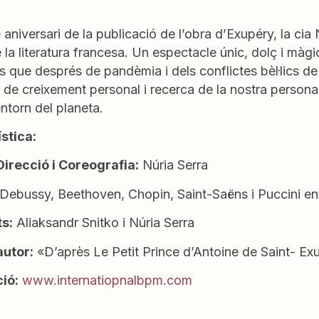
 aniversari de la publicació de l’obra d’Exupéry, la c
la literatura francesa. Un espectacle únic, dolç i màgic
ts que després de pandèmia i dels conflictes bèl·lics de
de creixement personal i recerca de la nostra personali
’entorn del planeta.
ística:
Direcció i Coreografia:
Núria Serra
Debussy, Beethoven, Chopin, Saint-Saëns i Puccini ent
ts:
Aliaksandr Snitko i Núria Serra
autor:
«D’après Le Petit Prince d’Antoine de Saint- Ex
ció:
www.internatiopnalbpm.com