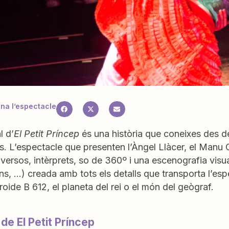
a l’espectacle
l d’
El Petit Príncep
és una història que coneixes des 
s. L’espectacle que presenten l’Àngel Llàcer, el Manu
diversos, intèrprets, so de 360º i una escenografia vis
s, …) creada amb tots els detalls que transporta l’esp
eroide B 612, el planeta del rei o el món del geògraf.
 de El Petit Príncep