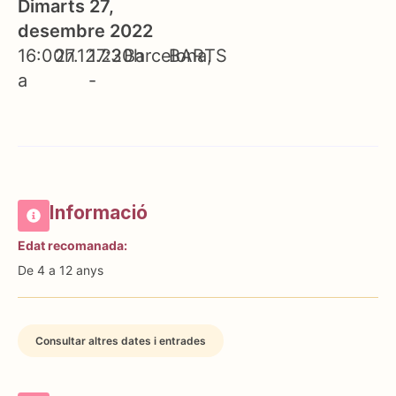
Dimarts 27,
desembre 2022
16:00h
27.12.22
17:30h
Barcelona
BARTS
a
-
Informació
Edat recomanada:
De 4 a 12 anys
Consultar altres dates i entrades