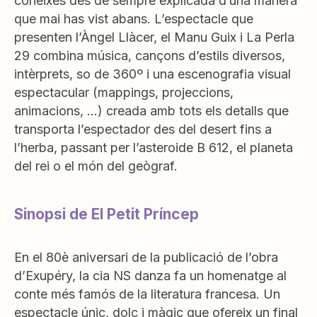
coneixes des de sempre explicada d’una manera
que mai has vist abans. L’espectacle que
presenten l’Àngel Llàcer, el Manu Guix i La Perla
29 combina música, cançons d’estils diversos,
intèrprets, so de 360º i una escenografia visual
espectacular (mappings, projeccions,
animacions, …) creada amb tots els detalls que
transporta l’espectador des del desert fins a
l’herba, passant per l’asteroide B 612, el planeta
del rei o el món del geògraf.
Sinopsi de El Petit Príncep
En el 80è aniversari de la publicació de l’obra
d’Exupéry, la cia NS danza fa un homenatge al
conte més famós de la literatura francesa. Un
espectacle únic, dolç i màgic que ofereix un final