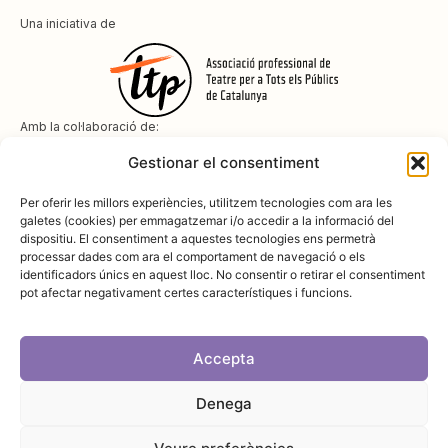
Una iniciativa de
Amb la col·laboració de:
Gestionar el consentiment
Per oferir les millors experiències, utilitzem tecnologies com ara les
galetes (cookies) per emmagatzemar i/o accedir a la informació del
dispositiu. El consentiment a aquestes tecnologies ens permetrà
Amb el suport de
processar dades com ara el comportament de navegació o els
identificadors únics en aquest lloc. No consentir o retirar el consentiment
pot afectar negativament certes característiques i funcions.
Accepta
Denega
Avís legal
Política de cookies
Disseny i desenvolupament:
SopaGraphics
Política de privadesa