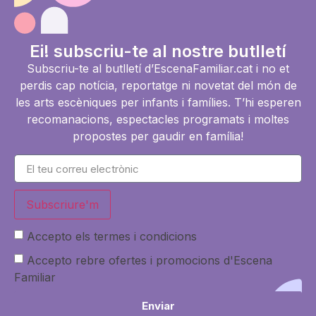
Ei! subscriu-te al nostre butlletí
Subscriu-te al butlletí d’EscenaFamiliar.cat i no et
perdis cap notícia, reportatge ni novetat del món de
les arts escèniques per infants i famílies. T’hi esperen
recomanacions, espectacles programats i moltes
propostes per gaudir en família!
Subscriure'm
Accepto els termes i condicions
Accepto rebre ofertes i promocions d'Escena
Familiar
Enviar