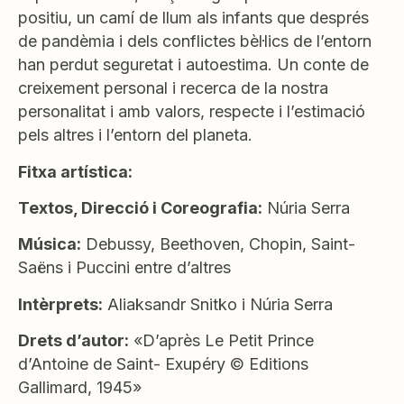
positiu, un camí de llum als infants que després
de pandèmia i dels conflictes bèl·lics de l’entorn
han perdut seguretat i autoestima. Un conte de
creixement personal i recerca de la nostra
personalitat i amb valors, respecte i l’estimació
pels altres i l’entorn del planeta.
Fitxa artística:
Textos, Direcció i Coreografia:
Núria Serra
Música:
Debussy, Beethoven, Chopin, Saint-
Saëns i Puccini entre d’altres
Intèrprets:
Aliaksandr Snitko i Núria Serra
Drets d’autor:
«D’après Le Petit Prince
d’Antoine de Saint- Exupéry © Editions
Gallimard, 1945»