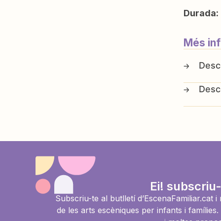
Durada:
Més in
Ei! subscriu-
Subscriu-te al butlletí d’EscenaFamiliar.cat 
de les arts escèniques per infants i famíli