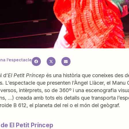
a l’espectacle
l d’
El Petit Príncep
és una història que coneixes des 
s. L’espectacle que presenten l’Àngel Llàcer, el Manu
diversos, intèrprets, so de 360º i una escenografia vis
s, …) creada amb tots els detalls que transporta l’esp
eroide B 612, el planeta del rei o el món del geògraf.
 de El Petit Príncep