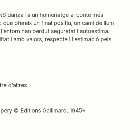
ia NS danza fa un homenatge al conte més
 que ofereix un final positiu, un camí de llum
 l’entorn han perdut seguretat i autoestima.
tat i amb valors, respecte i l’estimació pels
re d’altres
upéry © Editions Gallimard, 1945»