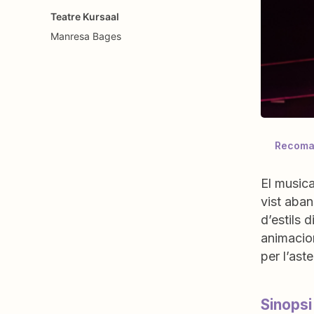
Teatre Kursaal
Manresa
Bages
Recoman
El musica
vist aban
d’estils 
animacion
per l’ast
Sinopsi