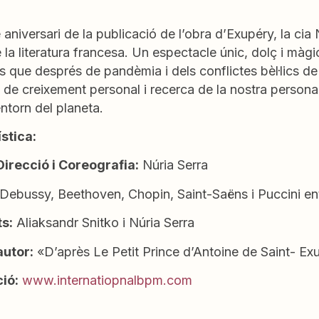
 aniversari de la publicació de l’obra d’Exupéry, la c
la literatura francesa. Un espectacle únic, dolç i màgic
ts que després de pandèmia i dels conflictes bèl·lics de
de creixement personal i recerca de la nostra personali
’entorn del planeta.
ística:
Direcció i Coreografia:
Núria Serra
Debussy, Beethoven, Chopin, Saint-Saëns i Puccini ent
ts:
Aliaksandr Snitko i Núria Serra
autor:
«D’après Le Petit Prince d’Antoine de Saint- Ex
ció:
www.internatiopnalbpm.com