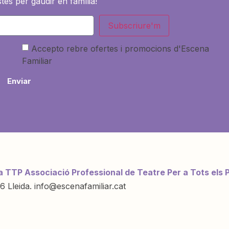
tes per gaudir en família!
Subscriure'm
Accepto rebre ofertes i promocions d'Escena
Familiar
Enviar
a TTP Associació Professional de Teatre Per a Tots els 
6 Lleida. info@escenafamiliar.cat