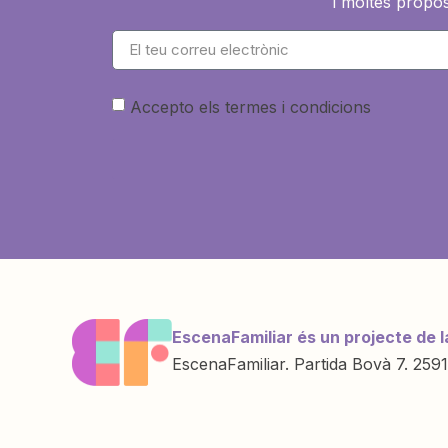
i moltes propos
Accepto els termes i condicions
EscenaFamiliar és un projecte de l
EscenaFamiliar. Partida Bovà 7. 2591