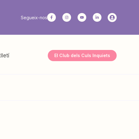
Segueix-nos
lletí
El Club dels Culs Inquiets