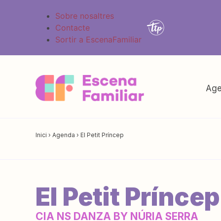
Sobre nosaltres
Contacte
Sortir a EscenaFamiliar
Age
Inici
›
Agenda
›
El Petit Príncep
El Petit Príncep
CIA NS DANZA BY NÚRIA SERRA