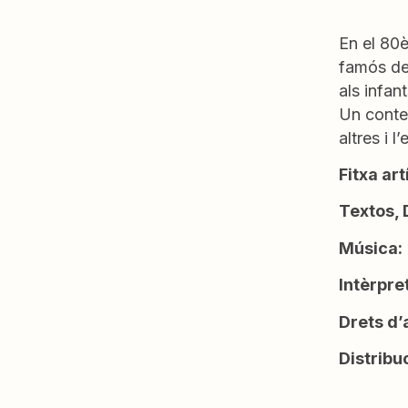
En el 80è
famós de 
als infan
Un conte 
altres i l
Fitxa art
Textos, 
Música:
Intèrpre
Drets d’
Distribu