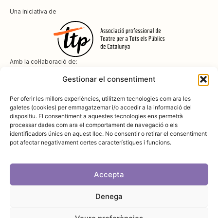
Una iniciativa de
Amb la col·laboració de:
Gestionar el consentiment
Per oferir les millors experiències, utilitzem tecnologies com ara les
galetes (cookies) per emmagatzemar i/o accedir a la informació del
dispositiu. El consentiment a aquestes tecnologies ens permetrà
Amb el suport de
processar dades com ara el comportament de navegació o els
identificadors únics en aquest lloc. No consentir o retirar el consentiment
pot afectar negativament certes característiques i funcions.
Accepta
Denega
Avís legal
Política de cookies
Disseny i desenvolupament:
SopaGraphics
Política de privadesa