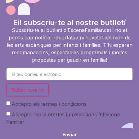
Ei! subscriu-te al nostre butlletí
Subscriu-te al butlletí d’EscenaFamiliar.cat i no et
perdis cap notícia, reportatge ni novetat del món de
les arts escèniques per infants i famílies. T’hi esperen
recomanacions, espectacles programats i moltes
propostes per gaudir en família!
Subscriure'm
Accepto els termes i condicions
Accepto rebre ofertes i promocions d'Escena
Familiar
Enviar