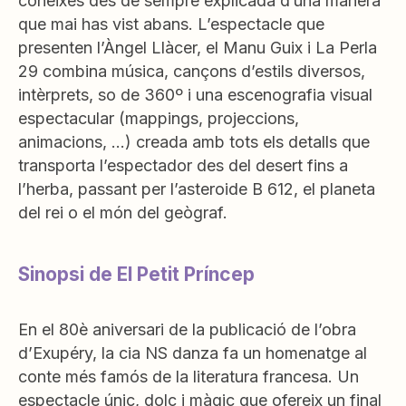
coneixes des de sempre explicada d’una manera
que mai has vist abans. L’espectacle que
presenten l’Àngel Llàcer, el Manu Guix i La Perla
29 combina música, cançons d’estils diversos,
intèrprets, so de 360º i una escenografia visual
espectacular (mappings, projeccions,
animacions, …) creada amb tots els detalls que
transporta l’espectador des del desert fins a
l’herba, passant per l’asteroide B 612, el planeta
del rei o el món del geògraf.
Sinopsi de El Petit Príncep
En el 80è aniversari de la publicació de l’obra
d’Exupéry, la cia NS danza fa un homenatge al
conte més famós de la literatura francesa. Un
espectacle únic, dolç i màgic que ofereix un final