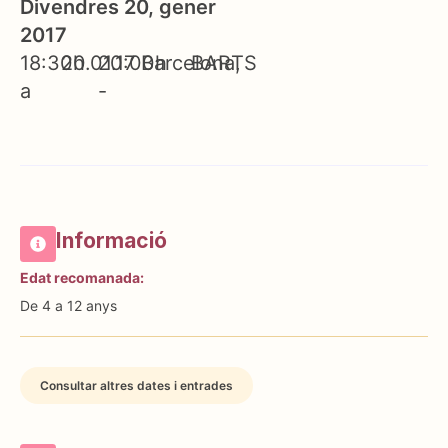
Divendres 20, gener
2017
18:30h
20.01.17
20:00h
Barcelona
BARTS
a
-
Informació
Edat recomanada:
De 4 a 12 anys
Consultar altres dates i entrades