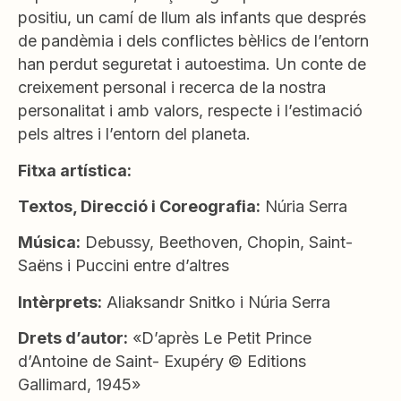
positiu, un camí de llum als infants que després
de pandèmia i dels conflictes bèl·lics de l’entorn
han perdut seguretat i autoestima. Un conte de
creixement personal i recerca de la nostra
personalitat i amb valors, respecte i l’estimació
pels altres i l’entorn del planeta.
Fitxa artística:
Textos, Direcció i Coreografia:
Núria Serra
Música:
Debussy, Beethoven, Chopin, Saint-
Saëns i Puccini entre d’altres
Intèrprets:
Aliaksandr Snitko i Núria Serra
Drets d’autor:
«D’après Le Petit Prince
d’Antoine de Saint- Exupéry © Editions
Gallimard, 1945»