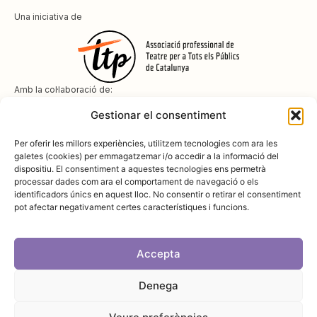
Una iniciativa de
Amb la col·laboració de:
Gestionar el consentiment
Per oferir les millors experiències, utilitzem tecnologies com ara les
galetes (cookies) per emmagatzemar i/o accedir a la informació del
dispositiu. El consentiment a aquestes tecnologies ens permetrà
Amb el suport de
processar dades com ara el comportament de navegació o els
identificadors únics en aquest lloc. No consentir o retirar el consentiment
pot afectar negativament certes característiques i funcions.
Accepta
Denega
Avís legal
Política de cookies
Disseny i desenvolupament:
SopaGraphics
Política de privadesa