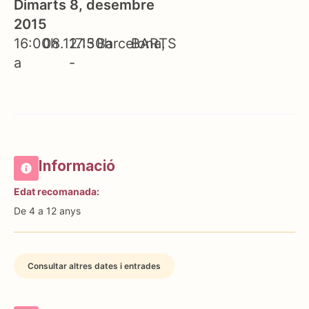
Dimarts 8, desembre
2015
16:00h
08.12.15
17:30h
Barcelona
BARTS
a
-
Informació
Edat recomanada:
De 4 a 12 anys
Consultar altres dates i entrades