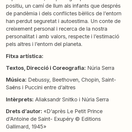
positiu, un camí de llum als infants que després
de pandèmia i dels conflictes bèl·lics de l’entorn
han perdut seguretat i autoestima. Un conte de
creixement personal i recerca de la nostra
personalitat i amb valors, respecte i l’estimació
pels altres i l’entorn del planeta.
Fitxa artística:
Textos, Direcció i Coreografia:
Núria Serra
Música:
Debussy, Beethoven, Chopin, Saint-
Saëns i Puccini entre d’altres
Intèrprets:
Aliaksandr Snitko i Núria Serra
Drets d’autor:
«D’après Le Petit Prince
d’Antoine de Saint- Exupéry © Editions
Gallimard, 1945»