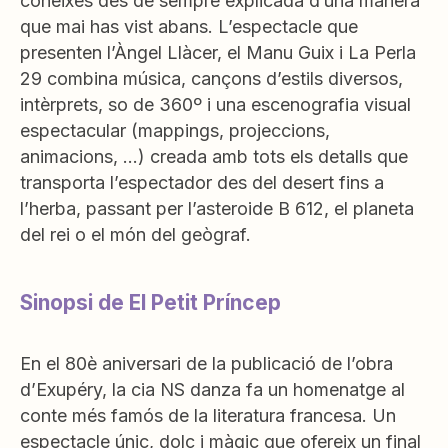
coneixes des de sempre explicada d’una manera
que mai has vist abans. L’espectacle que
presenten l’Àngel Llàcer, el Manu Guix i La Perla
29 combina música, cançons d’estils diversos,
intèrprets, so de 360º i una escenografia visual
espectacular (mappings, projeccions,
animacions, …) creada amb tots els detalls que
transporta l’espectador des del desert fins a
l’herba, passant per l’asteroide B 612, el planeta
del rei o el món del geògraf.
Sinopsi de El Petit Príncep
En el 80è aniversari de la publicació de l’obra
d’Exupéry, la cia NS danza fa un homenatge al
conte més famós de la literatura francesa. Un
espectacle únic, dolç i màgic que ofereix un final