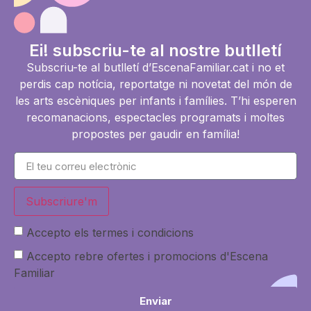
Ei! subscriu-te al nostre butlletí
Subscriu-te al butlletí d’EscenaFamiliar.cat i no et
perdis cap notícia, reportatge ni novetat del món de
les arts escèniques per infants i famílies. T’hi esperen
recomanacions, espectacles programats i moltes
propostes per gaudir en família!
Subscriure'm
Accepto els termes i condicions
Accepto rebre ofertes i promocions d'Escena
Familiar
Enviar