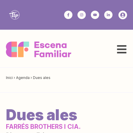
Inici
›
Agenda
›
Dues ales
Dues ales
FARRÉS BROTHERS I CIA.