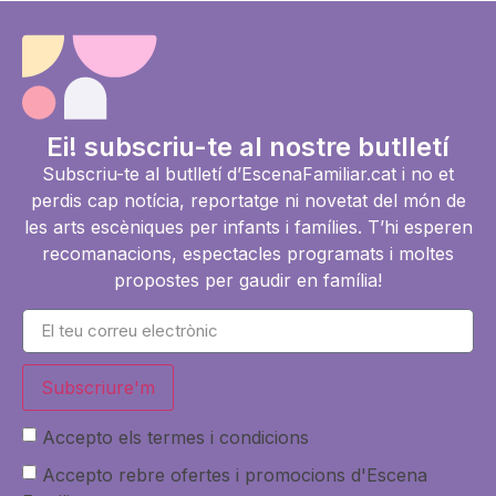
Ei! subscriu-te al nostre butlletí
Subscriu-te al butlletí d’EscenaFamiliar.cat i no et
perdis cap notícia, reportatge ni novetat del món de
les arts escèniques per infants i famílies. T’hi esperen
recomanacions, espectacles programats i moltes
propostes per gaudir en família!
Subscriure'm
Accepto els termes i condicions
Accepto rebre ofertes i promocions d'Escena