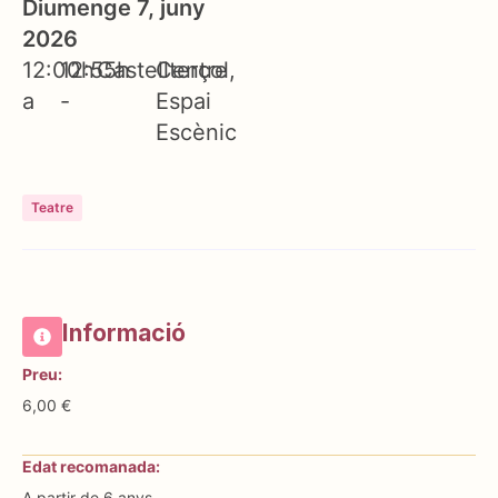
Diumenge 7, juny
2026
12:00h
12:55h
Castellterçol
Centre
a
-
Espai
Escènic
Teatre
Informació
Preu:
6,00 €
Edat recomanada:
A partir de 6 anys