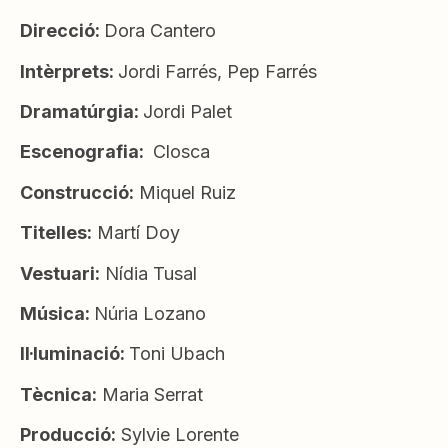
Direcció:
Dora Cantero
Intèrprets:
Jordi Farrés, Pep Farrés
Dramatúrgia:
Jordi Palet
Escenografia:
Closca
Construcció:
Miquel Ruiz
Titelles:
Martí Doy
Vestuari:
Nídia Tusal
Música:
Núria Lozano
Il·luminació:
Toni Ubach
Tècnica:
Maria Serrat
Producció:
Sylvie Lorente