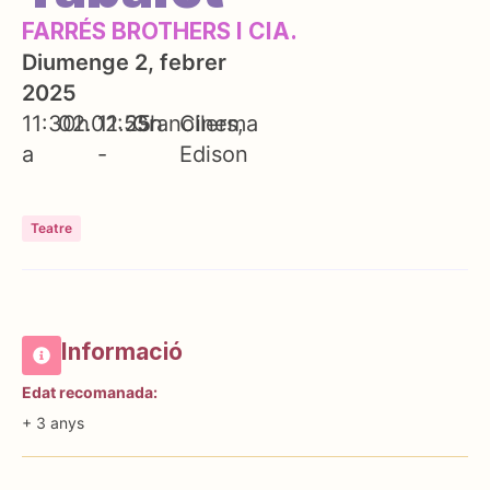
FARRÉS BROTHERS I CIA.
Diumenge 2, febrer
2025
11:30h
02.02.25
11:55h
Granollers
Cinema
a
-
Edison
Teatre
Informació
Edat recomanada:
+ 3 anys