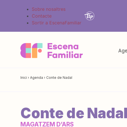
Sobre nosaltres
Contacte
Sortir a EscenaFamiliar
Age
Inici
›
Agenda
›
Conte de Nadal
Conte de Nada
MAGATZEM D’ARS