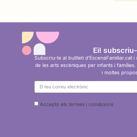
Ei! subscriu-
Subscriu-te al butlletí d’EscenaFamiliar.cat 
de les arts escèniques per infants i famíli
i moltes propos
Accepto els termes i condicions