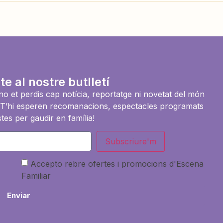
te al nostre butlletí
i no et perdis cap notícia, reportatge ni novetat del món
es. T’hi esperen recomanacions, espectacles programats
tes per gaudir en família!
Subscriure'm
Accepto rebre ofertes i promocions d'Escena
Familiar
Enviar