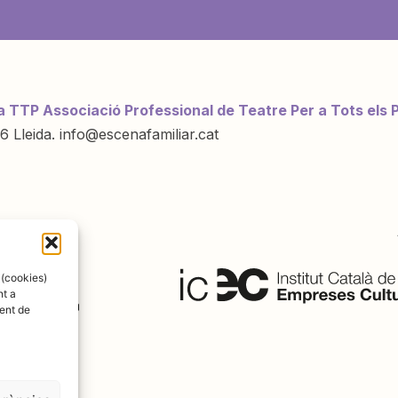
a TTP Associació Professional de Teatre Per a Tots els 
6 Lleida. info@escenafamiliar.cat
ració de:
 (cookies)
nt a
ent de