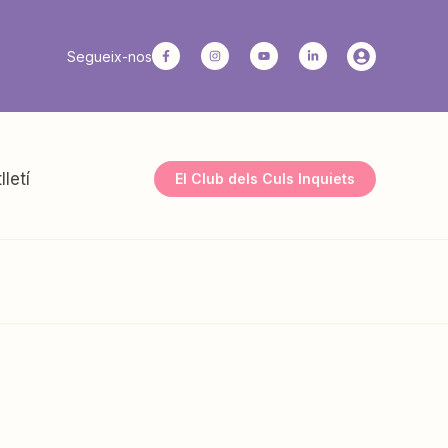
Segueix-nos
lletí
El Club dels Culs Inquiets