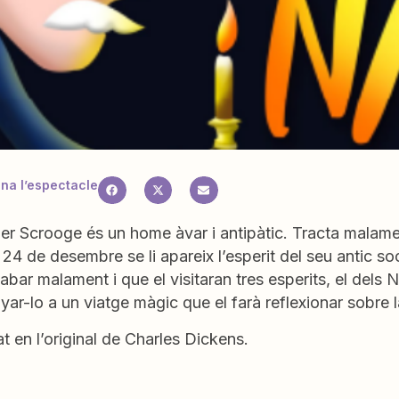
a l’espectacle
r Scrooge és un home àvar i antipàtic. Tracta malament 
 24 de desembre se li apareix l’esperit del seu antic soc
abar malament i que el visitaran tres esperits, el dels N
r-lo a un viatge màgic que el farà reflexionar sobre l
t en l’original de Charles Dickens.