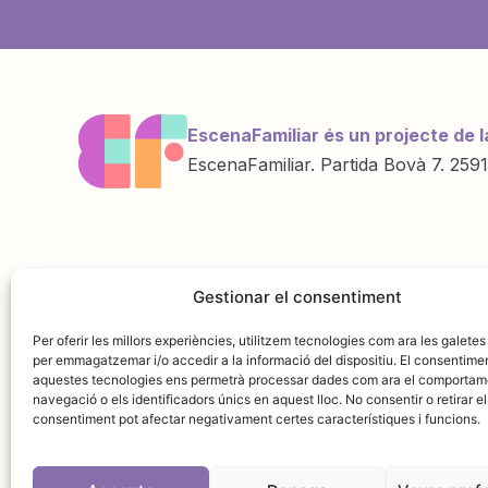
EscenaFamiliar és un projecte de l
EscenaFamiliar. Partida Bovà 7. 2591
Una iniciativa de
Amb la col·labo
Gestionar el consentiment
Per oferir les millors experiències, utilitzem tecnologies com ara les galetes
per emmagatzemar i/o accedir a la informació del dispositiu. El consentime
aquestes tecnologies ens permetrà processar dades com ara el comportam
navegació o els identificadors únics en aquest lloc. No consentir o retirar el
consentiment pot afectar negativament certes característiques i funcions.