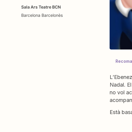
Sala Ars Teatre BCN
Barcelona
Barcelonès
Recoman
L’Ebeneze
Nadal. El
no vol ac
acompanya
Està basa