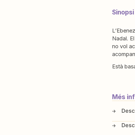
Sinopsi
L’Ebeneze
Nadal. El
no vol ac
acompanya
Està basa
Més in