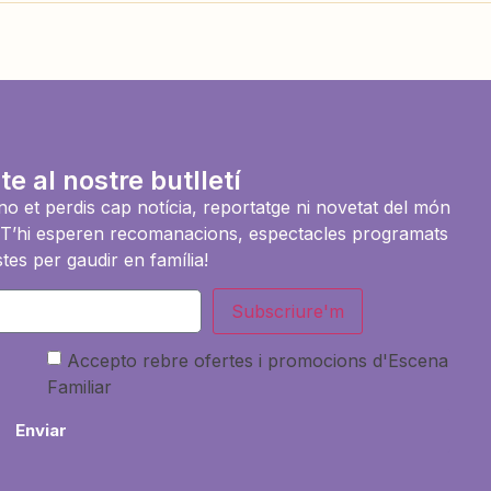
te al nostre butlletí
i no et perdis cap notícia, reportatge ni novetat del món
es. T’hi esperen recomanacions, espectacles programats
tes per gaudir en família!
Subscriure'm
Accepto rebre ofertes i promocions d'Escena
Familiar
Enviar