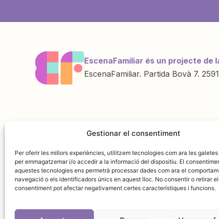
EscenaFamiliar és un projecte de l
EscenaFamiliar. Partida Bovà 7. 2591
Una iniciativa de
Amb la col·labo
Gestionar el consentiment
Per oferir les millors experiències, utilitzem tecnologies com ara les galetes
per emmagatzemar i/o accedir a la informació del dispositiu. El consentime
aquestes tecnologies ens permetrà processar dades com ara el comportam
navegació o els identificadors únics en aquest lloc. No consentir o retirar el
consentiment pot afectar negativament certes característiques i funcions.