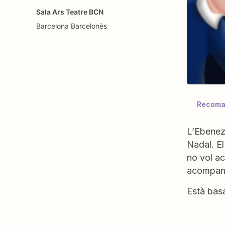
Sala Ars Teatre BCN
Barcelona
Barcelonès
Recoman
L’Ebeneze
Nadal. El
no vol ac
acompanya
Està basa