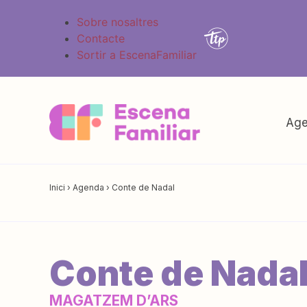
Sobre nosaltres
Contacte
Sortir a EscenaFamiliar
Age
Inici
›
Agenda
›
Conte de Nadal
Conte de Nada
MAGATZEM D’ARS