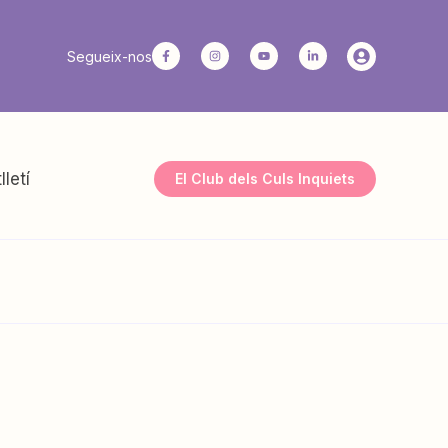
Segueix-nos
lletí
El Club dels Culs Inquiets