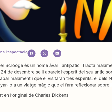
a l’espectacle
r Scrooge és un home àvar i antipàtic. Tracta malament 
 24 de desembre se li apareix l’esperit del seu antic soc
abar malament i que el visitaran tres esperits, el dels N
r-lo a un viatge màgic que el farà reflexionar sobre l
t en l’original de Charles Dickens.