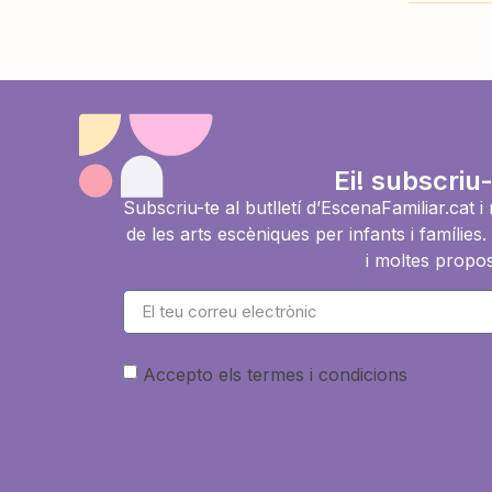
Ei! subscriu-
Subscriu-te al butlletí d’EscenaFamiliar.cat 
de les arts escèniques per infants i famíli
i moltes propos
Accepto els termes i condicions