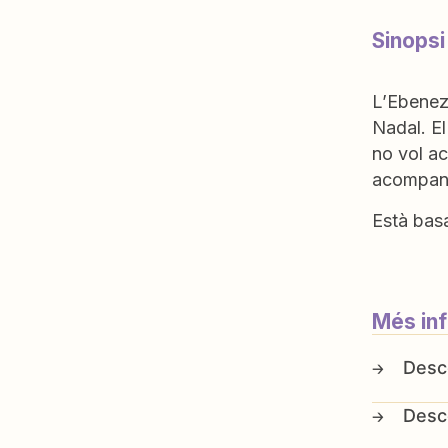
Sinopsi
L’Ebeneze
Nadal. El
no vol ac
acompanya
Està basa
Més in