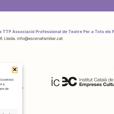
a TTP Associació Professional de Teatre Per a Tots els 
6 Lleida. info@escenafamiliar.cat
ració de:
 (cookies)
nt a
ent de