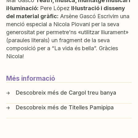
Mar Gascó
Teatrí, música, muntatge musical i
il·luminació:
Pere López
Il·lustració i disseny
del material gràfic:
Arsène Gascó Escrivim una
menció especial a Nicola Piovani per la seva
generositat per permetre’ns «utilitzar lliurament»
(paraules literals) un fragment de la seva
composició per a “La vida és bella”. Gràcies
Nicola!
Més informació
Cargol treu banya
Titelles Pamipipa