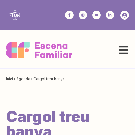
Inici
›
Agenda
›
Cargol treu banya
Cargol treu
banya