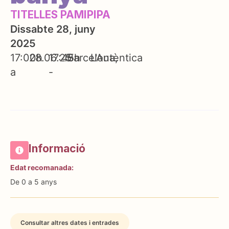
TITELLES PAMIPIPA
Dissabte 28, juny
2025
17:00h
28.06.25
17:45h
Barcelona
L'Autèntica
a
-
Informació
Edat recomanada:
De 0 a 5 anys
Consultar altres dates i entrades