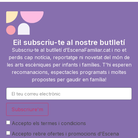
Ei! subscriu-te al nostre butlletí
Subscriu-te al butlletí d’EscenaFamiliar.cat i no et
perdis cap notícia, reportatge ni novetat del món de
les arts escèniques per infants i famílies. T’hi esperen
recomanacions, espectacles programats i moltes
propostes per gaudir en família!
Subscriure'm
Accepto els termes i condicions
Accepto rebre ofertes i promocions d'Escena