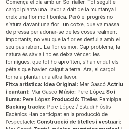
Comença el dia amb un Sol rialler. Tot seguit el
cargol planta una llavor a dalt de la muntanya i
creix una flor molt bonica. Però el progrés no
s’atura davant una flor i un cotxe, que va massa
de pressa per adonar-se de les coses realment
importants, no veu que la flor es desfulla amb el
seu pas rabent. La flor es mor. Cap problema, la
natura és sàvia i no es deixa vèncer: les
formigues, que tot ho aprofiten, s’han endut els
pètals que havien caigut a terra. Ara, el cargol
torna a plantar una altra llavor.
Fitxa artística:
Idea Original:
Mar Gascó
Actriu
i cantant:
Mar Gascó
Músic:
Pere López
So i
llums:
Pere López
Producció:
Titelles Pamipipa
Backing tracks:
Pere López / Estudi Flôstis
Escènics Han participat en la producció de
l’espectacle:
Construcció de titelles i vestuari: