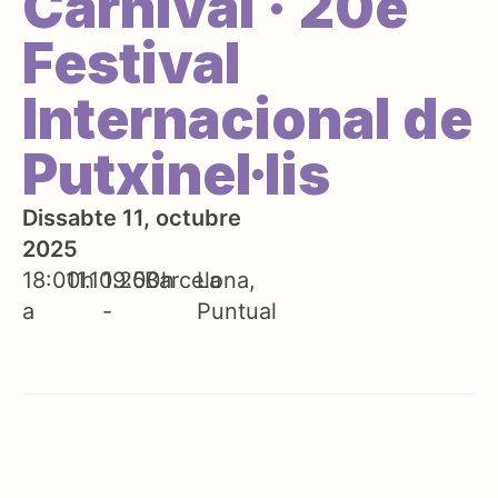
Carnival · 20è
Festival
Internacional de
Putxinel·lis
Dissabte 11, octubre
2025
18:00h
11.10.25
19:00h
Barcelona
La
a
-
Puntual