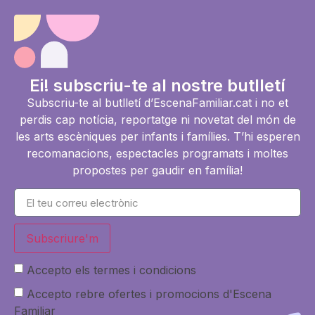
Ei! subscriu-te al nostre butlletí
Subscriu-te al butlletí d’EscenaFamiliar.cat i no et
perdis cap notícia, reportatge ni novetat del món de
les arts escèniques per infants i famílies. T’hi esperen
recomanacions, espectacles programats i moltes
propostes per gaudir en família!
Subscriure'm
Accepto els termes i condicions
Accepto rebre ofertes i promocions d'Escena
Familiar