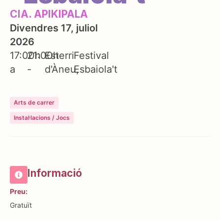
CIA. APIKIPALA
Divendres 17, juliol
2026
17:00h
21:00h
Esterri
Festival
a
-
d'Àneu
Esbaiola't
Arts de carrer
Instal·lacions / Jocs
Informació
Preu:
Gratuït