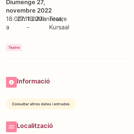
Diumenge 27,
novembre 2022
18:00h
27.11.22
19:00h
Manresa
Teatre
a
-
Kursaal
Teatre
Informació
Consultar altres dates i entrades
Localització