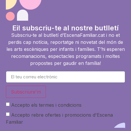
Ei! subscriu-te al nostre butlletí
Subscriu-te al butlletí d’EscenaFamiliar.cat i no et
perdis cap notícia, reportatge ni novetat del món de
les arts escèniques per infants i famílies. T’hi esperen
recomanacions, espectacles programats i moltes
propostes per gaudir en família!
Subscriure'm
Accepto els termes i condicions
Accepto rebre ofertes i promocions d'Escena
Familiar