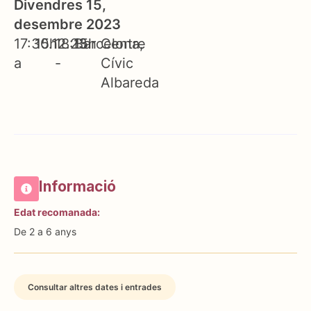
Divendres 15,
desembre 2023
17:30h
15.12.23
18:15h
Barcelona
Centre
a
-
Cívic
Albareda
Informació
Edat recomanada:
De 2 a 6 anys
Consultar altres dates i entrades