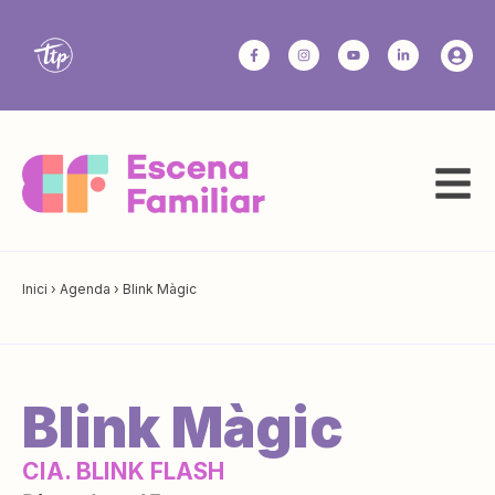
Inici
›
Agenda
›
Blink Màgic
Blink Màgic
CIA. BLINK FLASH