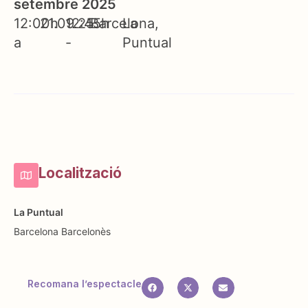
setembre 2025
12:00h
21.09.25
12:45h
Barcelona
La
a
-
Puntual
Localització
La Puntual
Barcelona
Barcelonès
Recomana l’espectacle