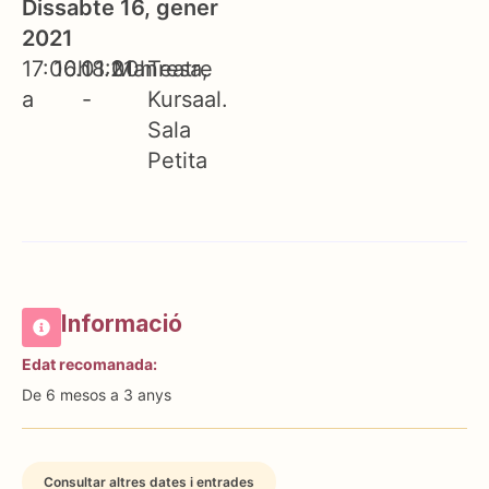
Dissabte 16, gener
2021
17:00h
16.01.21
18:00h
Manresa
Teatre
a
-
Kursaal.
Sala
Petita
Informació
Edat recomanada:
De 6 mesos a 3 anys
Consultar altres dates i entrades